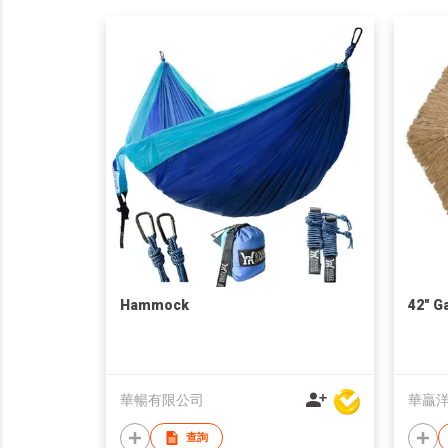
Hammock
42" G
華暢有限公司
華贏
查詢