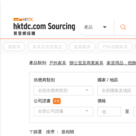
產品
藤家具
家具及布置產品
庭園家具
戶外花園家具
產品類別:
戶外家具
辦公室及商業家具
家居用品，燈
供應商類別
國家 / 地區
全部供應商類別
全部國家及地區
公司證書
價格
全新
全部公司證書
至
篩選
排序 ：
最相關