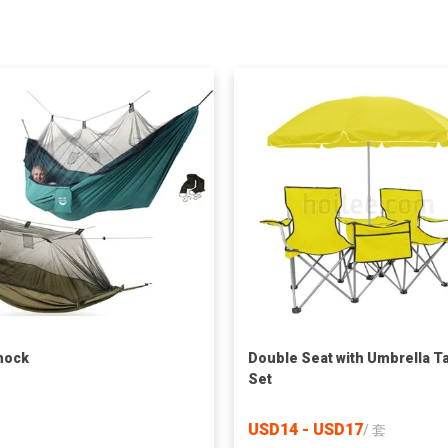
ock
Double Seat with Umbrella T
Set
USD14 - USD17
/
套