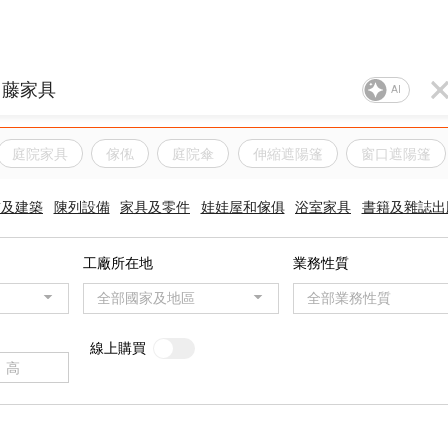
AI
庭院家具
傢俬
庭院傘
伸縮遮陽篷
窗口遮陽篷
飾及建築
陳列設備
家具及零件
娃娃屋和傢俱
浴室家具
書籍及雜誌出
工廠所在地
業務性質
全部國家及地區
全部業務性質
線上購買