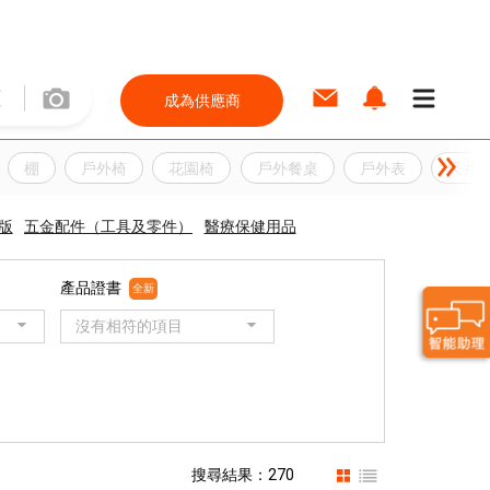
成為供應商
棚
戶外椅
花園椅
戶外餐桌
戶外表
天井
版
五金配件（工具及零件）
醫療保健用品
產品證書
全新
沒有相符的項目
搜尋結果：270