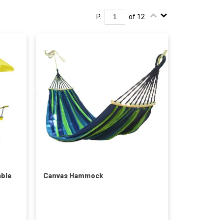
P.
of 12
able
Canvas Hammock