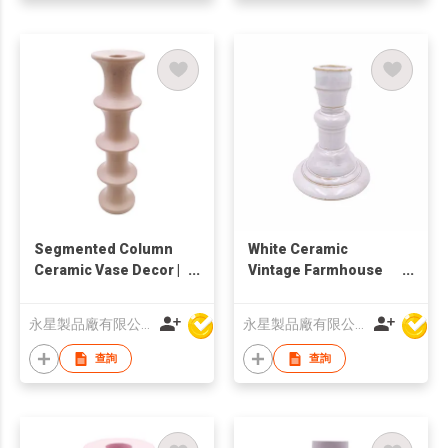
Segmented Column
White Ceramic
Ceramic Vase Decor |
Vintage Farmhouse
Modern Sculptural
Style Classic Wide
Tube Flower Holder |
Base Handmade
永星製品廠有限公司
永星製品廠有限公司
Minimalist Tall Home
Waterproof Eco-
Ornament |
Friendly
查詢
查詢
Contemporary Art
10.2x10.2x14.4cm
Accent
Candleholder Decor