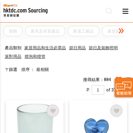
裝飾
家具及布置產品
家居工藝品
家居裝飾工藝
產品類別:
家居用品和生活必需品
節日用品
節日及裝飾照明
派對用品
燈泡和燈管
篩選
排序 ：
最相關
搜尋結果：884
P.
of 37