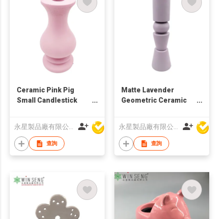
Ceramic Pink Pig
Matte Lavender
Small Candlestick
Geometric Ceramic
Holder
Candle Holder |
Nordic Modern Home
永星製品廠有限公司
永星製品廠有限公司
Deco
查詢
查詢