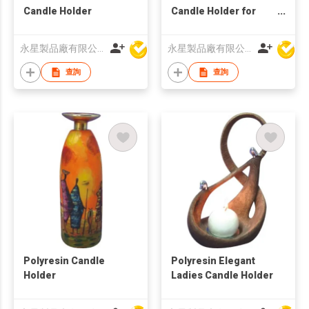
Candle Holder
Candle Holder for
Home Decoration
永星製品廠有限公司
永星製品廠有限公司
查詢
查詢
Polyresin Candle
Polyresin Elegant
Holder
Ladies Candle Holder