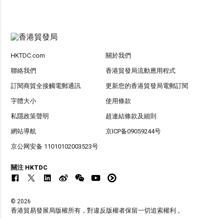
HKTDC.com
關於我們
聯絡我們
香港貿發局流動應用程式
訂閱商貿全接觸電郵通訊
更新您的香港貿發局電郵訂閱
字體大小
使用條款
私隱政策聲明
超連結條款及細則
網站導航
京ICP备09059244号
京公网安备 11010102003523号
關注 HKTDC
© 2026
香港貿易發展局版權所有，對違反版權者保留一切追索權利 。