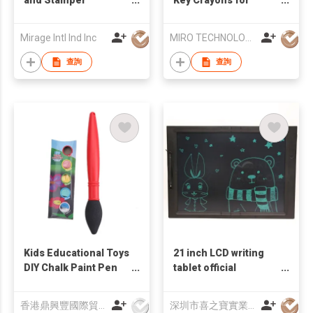
Premium Gift Set
Toddlers with FREE
Coloring Books PDF
Mirage Intl Ind Inc
MIRO TECHNOLOGY LIMITED
Download
查詢
查詢
Kids Educational Toys
21 inch LCD writing
DIY Chalk Paint Pen
tablet official
Set
business family
children's panels LCD
香港鼎興豐國際貿易有限公司
深圳市喜之寶實業有限公司
drawing board