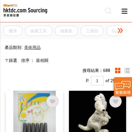
蠟筆
繪畫工具
繪畫集
工藝包
玩具及遊
產品類別:
美術用品
篩選
排序 ：
最相關
搜尋結果：688
P.
of 29