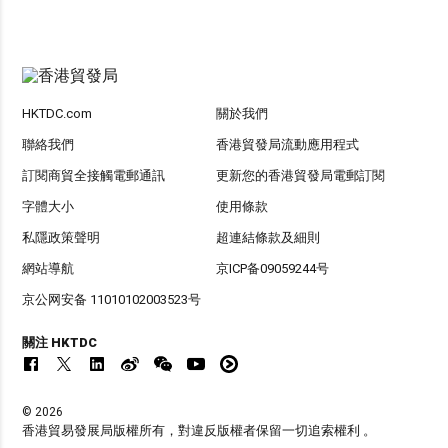
HKTDC.com
關於我們
聯絡我們
香港貿發局流動應用程式
訂閱商貿全接觸電郵通訊
更新您的香港貿發局電郵訂閱
字體大小
使用條款
私隱政策聲明
超連結條款及細則
網站導航
京ICP备09059244号
京公网安备 11010102003523号
關注 HKTDC
© 2026
香港貿易發展局版權所有，對違反版權者保留一切追索權利 。