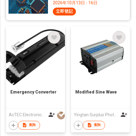
2026年10月13日 - 16日
立即登記
Emergency Converter
Modified Sine Wave
AcTEC Electronics Co., Limited
Yingtan Surplus Photoelectric Technology Co.LTD
查詢
查詢