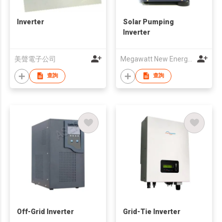
Inverter
Solar Pumping
Inverter
美聲電子公司
Megawatt New Energy Technology Co., Ltd
查詢
查詢
Off-Grid Inverter
Grid-Tie Inverter