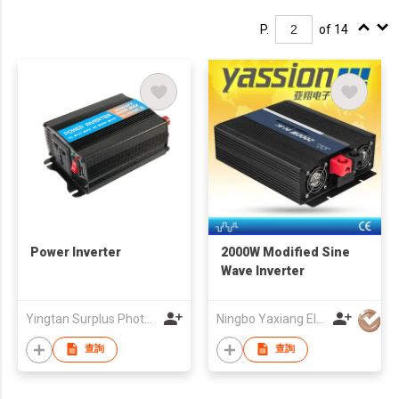
P.
of 14
Power Inverter
2000W Modified Sine
Wave Inverter
Yingtan Surplus Photoelectric Technology Co.LTD
Ningbo Yaxiang Electronic Technology Co., Ltd.
查詢
查詢