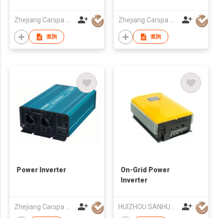
Zhejiang Carspa New Energy Co., Ltd
Zhejiang Carspa New Energy Co., Ltd
查詢
查詢
Power Inverter
On-Grid Power
Inverter
Zhejiang Carspa New Energy Co., Ltd
HUIZHOU SANHUA INDUSTRIAL CO., LTD.