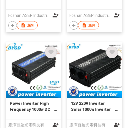
Foshan ASEP Industrial Electronics Co., Ltd.
Foshan ASEP Industrial Electronics Co., Ltd.
查詢
查詢
Power Inverter High
12V 220V Inverter
Frequency 1000w DC
Solar 1000w Inverter
To AC Inverter
Pure Sine Wave
Power Inverter
鷹潭百盈光電科技有限公司
鷹潭百盈光電科技有限公司