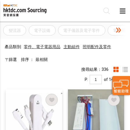
變流器
電子設備
電子儀器及電子零件
電氣用品
產品類別:
零件、電子電器用品
主動組件
照明配件及零件
篩選
排序 ：
最相關
搜尋結果：336
P.
of 14