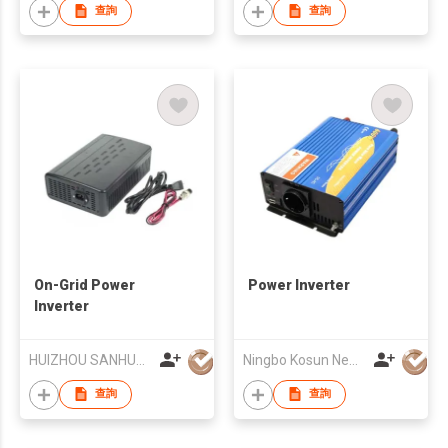
查詢
查詢
On-Grid Power
Power Inverter
Inverter
HUIZHOU SANHUA INDUSTRIAL CO., LTD.
Ningbo Kosun New Energy Co., Ltd
查詢
查詢