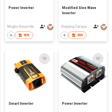
Power Inverter
Modified Sine Wave
Inverter
Ningbo Kosun New Energy Co., Ltd
Zhejiang Carspa New Energy Co., Ltd
查詢
查詢
Smart Inverter
Power Inverter