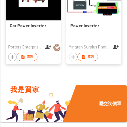
Car Power Inverter
Power Inverter
Porters Enterprise Co., Limited
Yingtan Surplus Photoelectric Technology Co.LTD
查詢
查詢
遞交詢價單