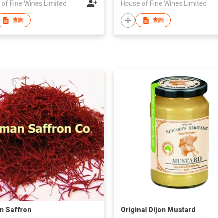
of Fine Wines Limited
House of Fine Wines Limited
查詢
查詢
an Saffron
Original Dijon Mustard