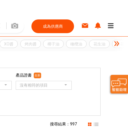
成為供應商
XO醬
烤肉醬
椰子油
橄欖油
花生油
葵花
產品證書
全新
沒有相符的項目
搜尋結果：997