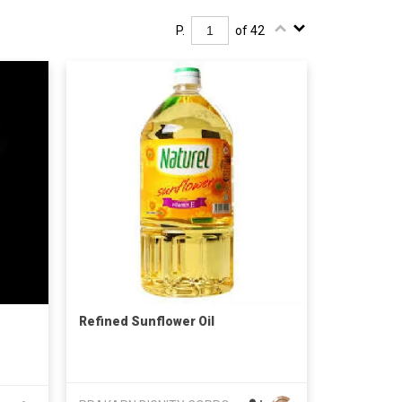
P.
of 42
Refined Sunflower Oil