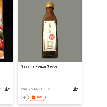
Sesame Ponzu Sauce
Syarikat Kilang Rempa Jaya Sakti Sdn.Bhd.
WADAMAN CO.,LTD.
查詢