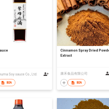
Sauce
Cinnamon Spray Dried Powd
Extract
康禾食品有限公司
uma Soy sauce Co., Ltd.
查詢
查詢