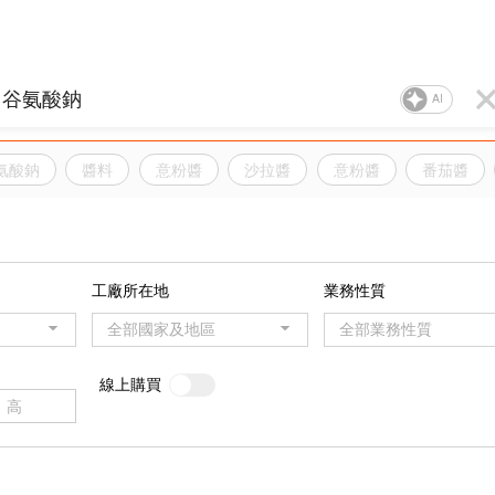
AI
氨酸鈉
醬料
意粉醬
沙拉醬
意粉醬
番茄醬
工廠所在地
業務性質
全部國家及地區
全部業務性質
線上購買