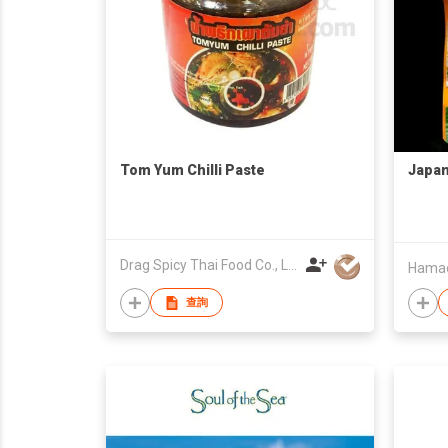
Tom Yum Chilli Paste
Japan
Drag Spicy Thai Food Co., Ltd.
Hamao
查詢