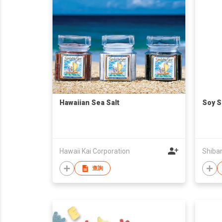
Hawaiian Sea Salt
Soy 
Hawaii Kai Corporation
Shiban
查詢