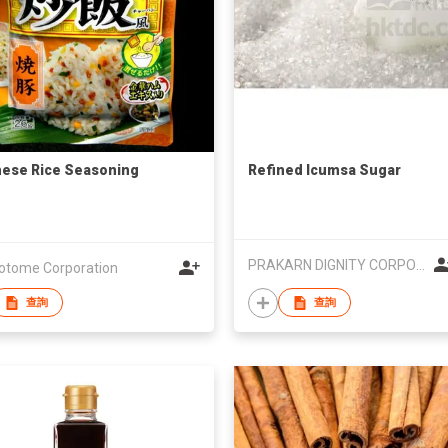
ese Rice Seasoning
Refined Icumsa Sugar
PRAKARN DIGNITY CORPORATION CO LTD
tome Corporation
查詢
查詢