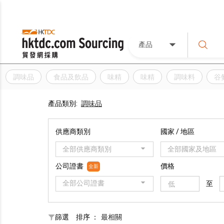
產品
調味品
食品及飲品
味精
味精
調味料
谷
產品類別:
調味品
供應商類別
國家 / 地區
全部供應商類別
全部國家及地區
公司證書
價格
全新
全部公司證書
至
篩選
排序 ：
最相關