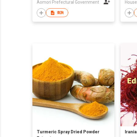
Aomori Prefectural Government
House 
查詢
Turmeric Spray Dried Powder
Irani