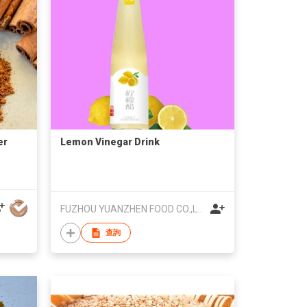
er
Lemon Vinegar Drink
FUZHOU YUANZHEN FOOD CO.,LTD
查詢