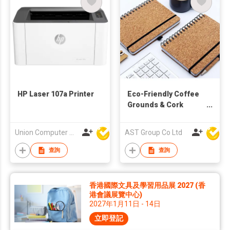
HP Laser 107a Printer
Eco-Friendly Coffee
Grounds & Cork
Spiral Notebook
(Model: H36307) |
Union Computer Supplies Limited
AST Group Co Ltd
Sustainable Wire-O
Journal for OEM/ODM
查詢
查詢
& Corporate Gifting
香港國際文具及學習用品展 2027 (香
港會議展覽中心)
2027年1月11日 - 14日
立即登記