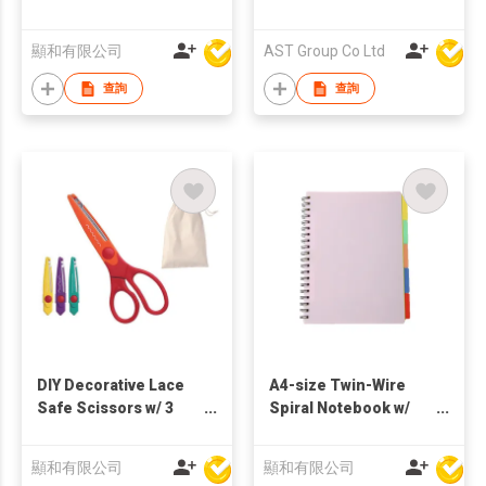
Snap-off Blades
Case/Holder/Pouch
顯和有限公司
AST Group Co Ltd
查詢
查詢
DIY Decorative Lace
A4-size Twin-Wire
Safe Scissors w/ 3
Spiral Notebook w/
Unique Shaped
Multi-Color Index
Models
Dividers
顯和有限公司
顯和有限公司