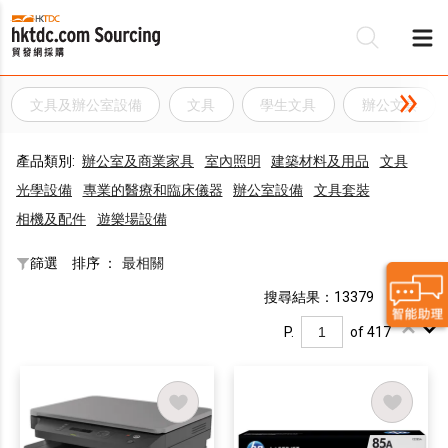
文具及辦公室設備
文具
學生文具
辦公文具
產品類別:
辦公室及商業家具
室內照明
建築材料及用品
文具
光學設備
專業的醫療和臨床儀器
辦公室設備
文具套裝
相機及配件
遊樂場設備
篩選
排序 ：
最相關
搜尋結果：13379
P.
of 417