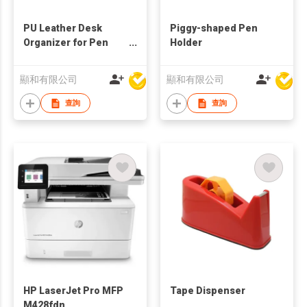
PU Leather Desk
Piggy-shaped Pen
Organizer for Pen
Holder
and Memo Pad w/
Clock
顯和有限公司
顯和有限公司
查詢
查詢
HP LaserJet Pro MFP
Tape Dispenser
M428fdn