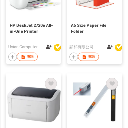
HP DeskJet 2720e All-
A5 Size Paper File
in-One Printer
Folder
Union Computer Supplies Limited
顯和有限公司
查詢
查詢