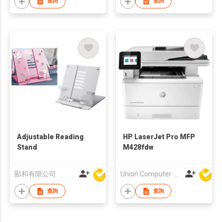
查詢
查詢
Adjustable Reading
HP LaserJet Pro MFP
Stand
M428fdw
顯和有限公司
Union Computer Supplies Limited
查詢
查詢