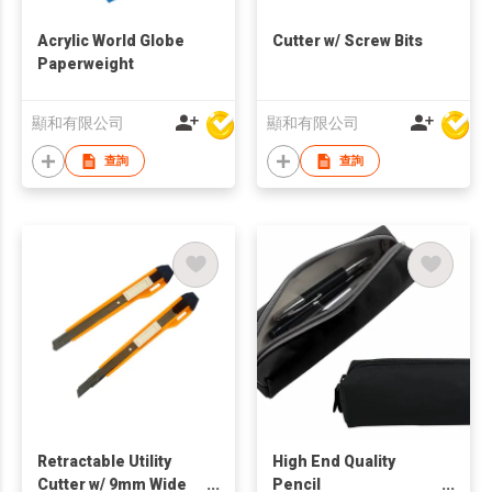
Acrylic World Globe
Cutter w/ Screw Bits
Paperweight
顯和有限公司
顯和有限公司
查詢
查詢
Retractable Utility
High End Quality
Cutter w/ 9mm Wide
Pencil