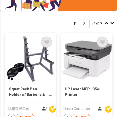
P.
of 417
Squat Rack Pen
HP Laser MFP 135w
Holder w/ Barbells &
Printer
Weights
顯和有限公司
Union Computer Supplies Limited