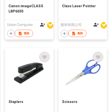
Canon imageCLASS
Class Laser Pointer
LBP6030
Union Computer Supplies Limited
顯和有限公司
查詢
查詢
Staplers
Scissors