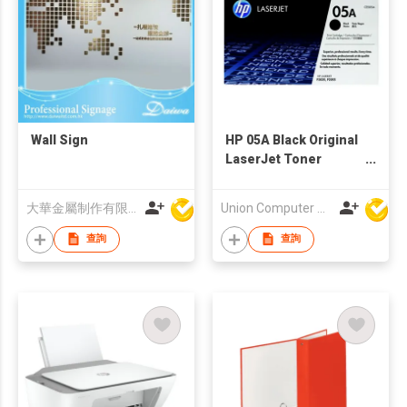
Wall Sign
HP 05A Black Original
LaserJet Toner
Cartridge
大華金屬制作有限公司
Union Computer Supplies Limited
查詢
查詢