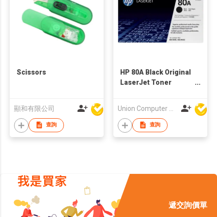
Scissors
HP 80A Black Original
LaserJet Toner
Cartridge
顯和有限公司
Union Computer Supplies Limited
查詢
查詢
遞交詢價單