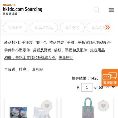
包裝材料
食品及飲品
食品包装
食品包裝
產品類別:
手提袋
旅行包
禮品包裝
手機，平板電腦和數碼配件
零件和小型零件
露營及野餐
袋類、手提包及配件
旅遊用品
相機，筆記本電腦和數碼產品包
專業照明
篩選
排序 ：
最相關
搜尋結果：1426
P.
of 60