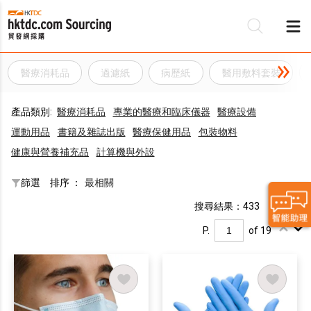
醫療消耗品
過濾紙
病歷紙
醫用敷料套裝
產品類別:
醫療消耗品
專業的醫療和臨床儀器
醫療設備
運動用品
書籍及雜誌出版
醫療保健用品
包裝物料
健康與營養補充品
計算機與外設
篩選
排序 ：
最相關
搜尋結果：433
P.
of 19