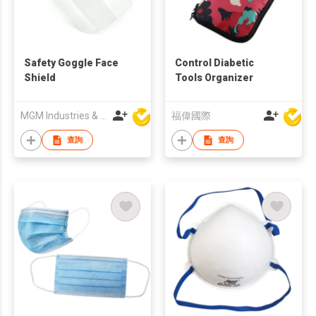
Safety Goggle Face
Control Diabetic
Shield
Tools Organizer
MGM Industries & Company
福偉國際
查詢
查詢