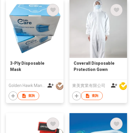
3-Ply Disposable
Coverall Disposable
Mask
Protection Gown
Golden Hawk Manufactory Limited
東美實業有限公司
查詢
查詢