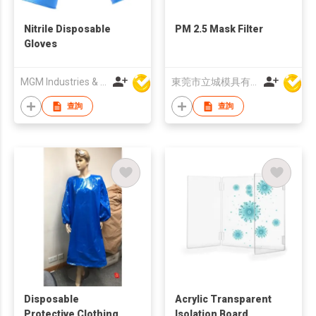
Nitrile Disposable
PM 2.5 Mask Filter
Gloves
MGM Industries & Company
東莞市立城模具有限公司
查詢
查詢
Disposable
Acrylic Transparent
Protective Clothing
Isolation Board