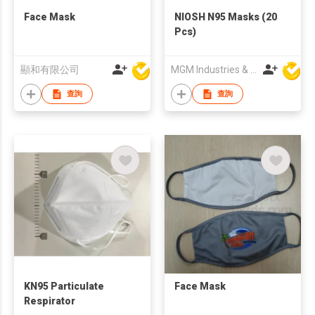
Face Mask
NIOSH N95 Masks (20
Pcs)
顯和有限公司
MGM Industries & Company
查詢
查詢
KN95 Particulate
Face Mask
Respirator