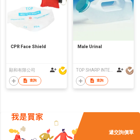
CPR Face Shield
Male Urinal
顯和有限公司
TOP SHARP INTERNATIONAL ENTERPRISE LIMITED
查詢
查詢
遞交詢價單