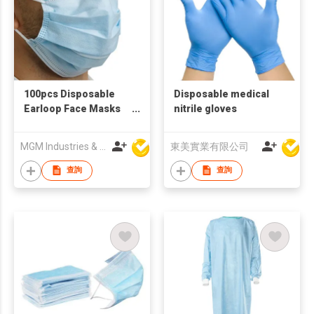
100pcs Disposable
Disposable medical
Earloop Face Masks
nitrile gloves
(Blue)
MGM Industries & Company
東美實業有限公司
查詢
查詢