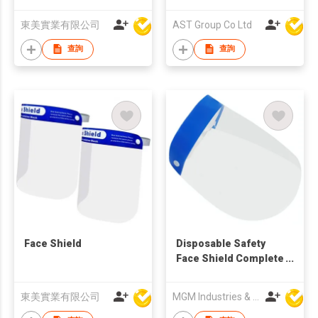
東美實業有限公司
AST Group Co Ltd
查詢
查詢
Face Shield
Disposable Safety
Face Shield Complete
Coverage
東美實業有限公司
MGM Industries & Company