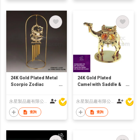
24K Gold Plated Metal
24K Gold Plated
Scorpio Zodiac
Camel with Saddle &
Windchime with
Swarovski Crystal
Swarovski Crystal
永星製品廠有限公司
永星製品廠有限公司
查詢
查詢