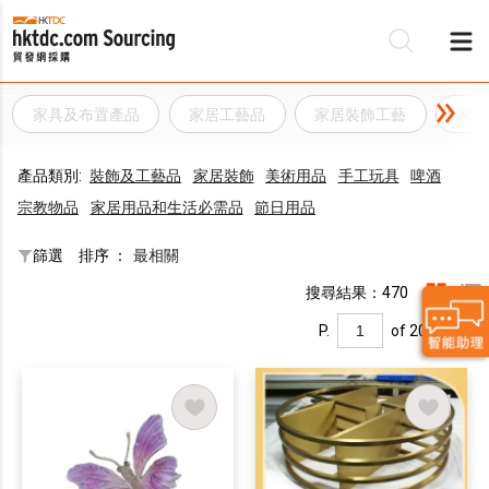
家具及布置產品
家居工藝品
家居裝飾工藝
家居
產品類別:
裝飾及工藝品
家居裝飾
美術用品
手工玩具
啤酒
宗教物品
家居用品和生活必需品
節日用品
篩選
排序 ：
最相關
搜尋結果：470
P.
of 20