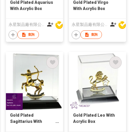
Gold Plated Aquarius
Gold Plated Virgo
With Acrylic Box
With Acrylic Box
永星製品廠有限公司
永星製品廠有限公司
查詢
查詢
Gold Plated
Gold Plated Leo With
Sagittarius With
Acrylic Box
Acrylic Box