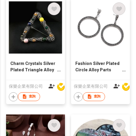
Charm Crystals Silver
Fashion Silver Plated
Plated Triangle Alloy
Circle Alloy Parts
Parts Brooch
Drop Earring
保樂企業有限公司
保樂企業有限公司
查詢
查詢