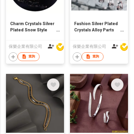
Charm Crystals Silver
Fashion Silver Plated
Plated Snow Style
Crystals Alloy Parts
Alloy Parts Brooch
Earring Set
保樂企業有限公司
保樂企業有限公司
查詢
查詢