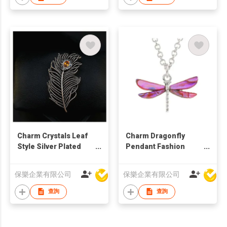
Charm Crystals Leaf
Charm Dragonfly
Style Silver Plated
Pendant Fashion
Alloy Parts Brooch
Silver Plated
Necklace
保樂企業有限公司
保樂企業有限公司
查詢
查詢