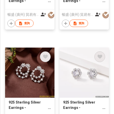
Earrings -
Earrings -
03ER2208310 |
01ER014869 | Blossom
Blossom CS Jewelry
CS Jewelry
暢盛 (廣州) 貿易有限公司
暢盛 (廣州) 貿易有限公司
查詢
查詢
925 Sterling Silver
925 Sterling Silver
Earrings -
Earrings -
01ER1S013888 |
03ER2208308 |