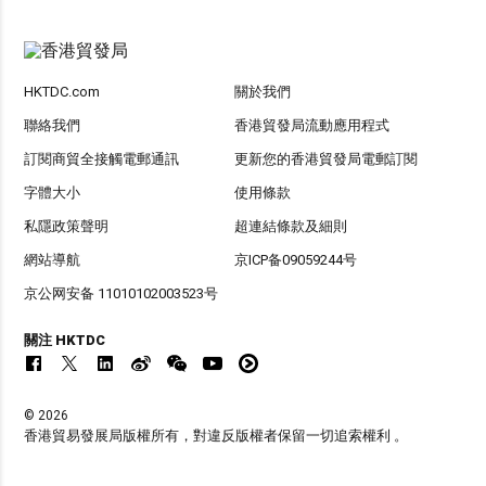
HKTDC.com
關於我們
聯絡我們
香港貿發局流動應用程式
訂閱商貿全接觸電郵通訊
更新您的香港貿發局電郵訂閱
字體大小
使用條款
私隱政策聲明
超連結條款及細則
網站導航
京ICP备09059244号
京公网安备 11010102003523号
關注 HKTDC
© 2026
香港貿易發展局版權所有，對違反版權者保留一切追索權利 。