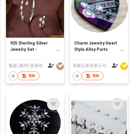
925 Sterling Silver
Charm Jewelry Heart
Jewelry Set -
Style Alloy Parts
01BR018380 | Blossom
Fashion Enamel
CS Jewelry
Brooch
暢盛 (廣州) 貿易有限公司
保樂企業有限公司
查詢
查詢