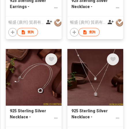
925 Sterling Silver
925 Sterling Silver
Earrings -
Necklace -
03ER1S7144 |
ONL2310114 |
Blossom CS Jewelry
Blossom CS Jewelry
暢盛 (廣州) 貿易有限公司
暢盛 (廣州) 貿易有限公司
查詢
查詢
925 Sterling Silver
925 Sterling Silver
Necklace -
Necklace -
03NL1S1007948 |
01NL014298 | Blossom