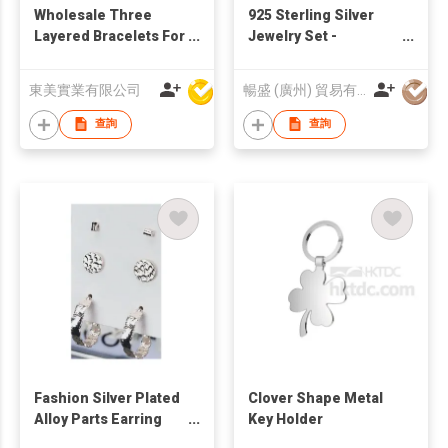
Wholesale Three
925 Sterling Silver
Layered Bracelets For
Jewelry Set -
Women Men
01BR1S020533 |
Stainless Steel
Blossom CS Jewelry
東美實業有限公司
暢盛 (廣州) 貿易有限公司
Tennis Chain Non
Tarnish Gold/Black
查詢
查詢
Jewelry
Fashion Silver Plated
Clover Shape Metal
Alloy Parts Earring
Key Holder
Set