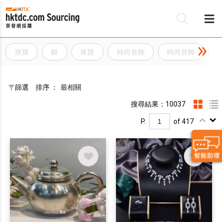
珠寶
銀
珠寶
時尚首飾
時尚首飾
篩選
排序 ：
最相關
搜尋結果：10037
P.
of 417