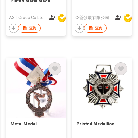
Plated Metal Medal
AST Group Co Ltd
亞譽發展有限公司
查詢
查詢
Metal Medal
Printed Medallion