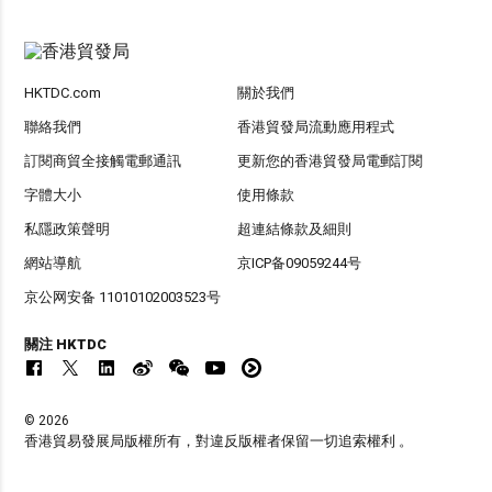
HKTDC.com
關於我們
聯絡我們
香港貿發局流動應用程式
訂閱商貿全接觸電郵通訊
更新您的香港貿發局電郵訂閱
字體大小
使用條款
私隱政策聲明
超連結條款及細則
網站導航
京ICP备09059244号
京公网安备 11010102003523号
關注 HKTDC
© 2026
香港貿易發展局版權所有，對違反版權者保留一切追索權利 。