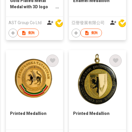
Gold Plated Metal
Enamel Medallion
Medal with 3D logo
and Red Color Riboon
with white printing
AST Group Co Ltd
亞譽發展有限公司
查詢
查詢
Printed Medallion
Printed Medallion