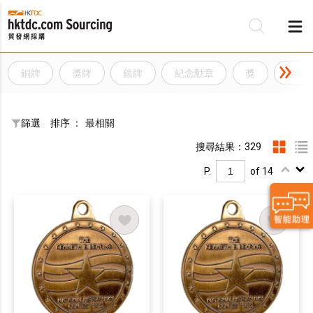
銅牌
獎牌
銀牌
紀念勳章
獎
金牌
篩選
排序 ：
最相關
搜尋結果：329
P.
of 14