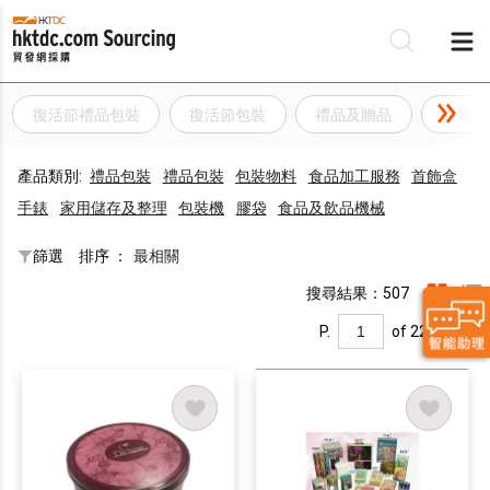
復活節禮品包裝
復活節包裝
禮品及贈品
禮物盒
產品類別:
禮品包裝
禮品包裝
包裝物料
食品加工服務
首飾盒
手錶
家用儲存及整理
包裝機
膠袋
食品及飲品機械
篩選
排序 ：
最相關
搜尋結果：507
P.
of 22