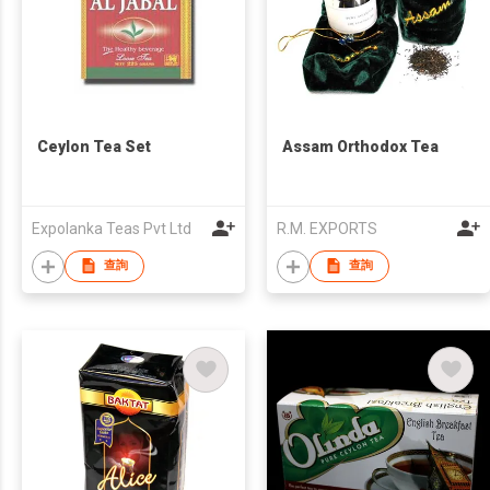
Ceylon Tea Set
Assam Orthodox Tea
Expolanka Teas Pvt Ltd
R.M. EXPORTS
查詢
查詢