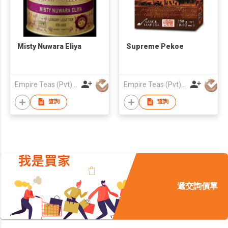
Misty Nuwara Eliya
Supreme Pekoe
Empire Teas (Pvt) Ltd
Empire Teas (Pvt) Ltd
查詢
查詢
遞交詢價單