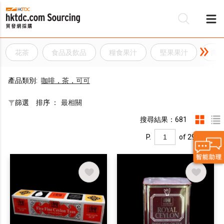
花茶
食品及飲品
糧食果汁
堅果果汁
壽
產品類別:
咖啡，茶，可可
篩選
排序 ：
最相關
搜尋結果：681
P.
of 29