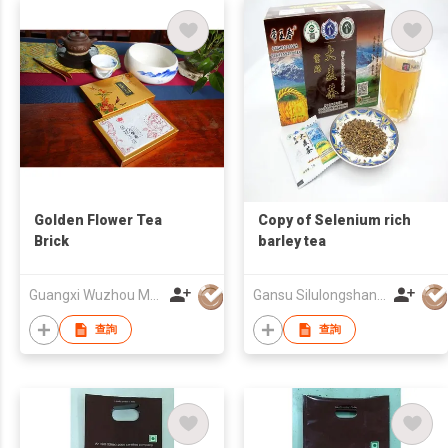
Golden Flower Tea
Copy of Selenium rich
Brick
barley tea
Guangxi Wuzhou Maosheng Tea Ind. Co.,Ltd
Gansu Silulongshang Import and export Trading Co. Ltd
查詢
查詢