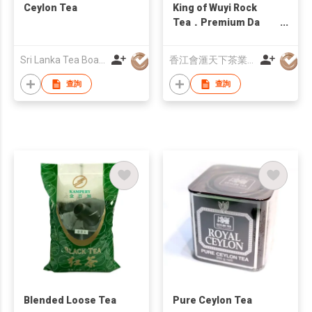
Ceylon Tea
King of Wuyi Rock
Tea．Premium Da
Hong Pao
Sri Lanka Tea Board
香江會滙天下茶業有限公司
查詢
查詢
Blended Loose Tea
Pure Ceylon Tea