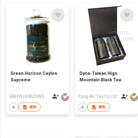
Green Horizon Ceylon
Dyna-Taiwan Hign
Supreme
Mountain Black Tea
GREEN HORIZON ENTERPRISES PVT LTD
Yung-An Tea Co Ltd
查詢
查詢