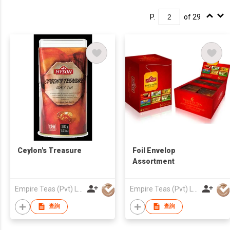
P.
of 29
Ceylon's Treasure
Foil Envelop
Assortment
Empire Teas (Pvt) Ltd
Empire Teas (Pvt) Ltd
查詢
查詢