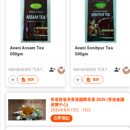
Avani Assam Tea
Avani Sonitpur Tea
500gm
500gm
NAHARBARI TEA FACTORY A UNIT OF TEZPUR SOCIAL SERVICE SOCIETY COMMERCIAL
NAHARBARI TEA FACTORY A UNIT OF TEZPUR SOCIAL SERVICE SOCIETY COMMERCIAL
查詢
查詢
香港貿發局香港國際茶展 2026 (香港會議
展覽中心)
2026年8月13日 - 15日
立即登記