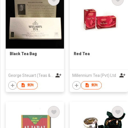
Black Tea Bag
Red Tea
George Steuart (Teas & Marketing) (Pvt) LTD
Millennium Tea (Pvt) Ltd
查詢
查詢