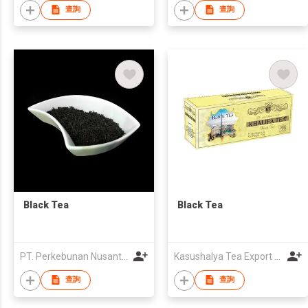
查詢
查詢
Black Tea
Black Tea
PT. Perkebunan Nusantara VIII
Kasushalya Tea Export Company
查詢
查詢