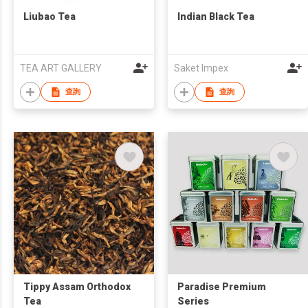
Liubao Tea
Indian Black Tea
TEA ART GALLERY
Saket Impex
查詢
查詢
Tippy Assam Orthodox
Paradise Premium
Tea
Series