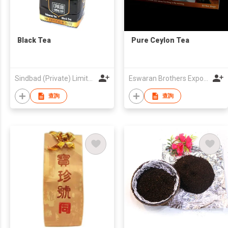
Black Tea
Pure Ceylon Tea
Sindbad (Private) Limited
Eswaran Brothers Exports Pvt Ltd
查詢
查詢