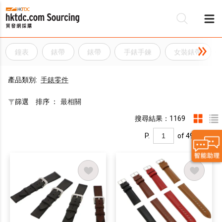
鐘表
錶帶
錶帶
手錶手鍊
女裝錶帶
產品類別:
手錶零件
篩選
排序 ：
最相關
搜尋結果：1169
P.
of 49