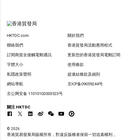
HKTDC.com
關於我們
聯絡我們
香港貿發局流動應用程式
訂閱商貿全接觸電郵通訊
更新您的香港貿發局電郵訂閱
字體大小
使用條款
私隱政策聲明
超連結條款及細則
網站導航
京ICP备09059244号
京公网安备 11010102003523号
關注 HKTDC
© 2026
香港貿易發展局版權所有，對違反版權者保留一切追索權利 。