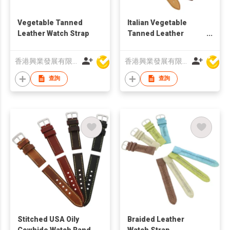
Vegetable Tanned
Italian Vegetable
Leather Watch Strap
Tanned Leather
Watch Strap
香港興業發展有限公司
香港興業發展有限公司
查詢
查詢
Stitched USA Oily
Braided Leather
Cowhide Watch Band
Watch Strap