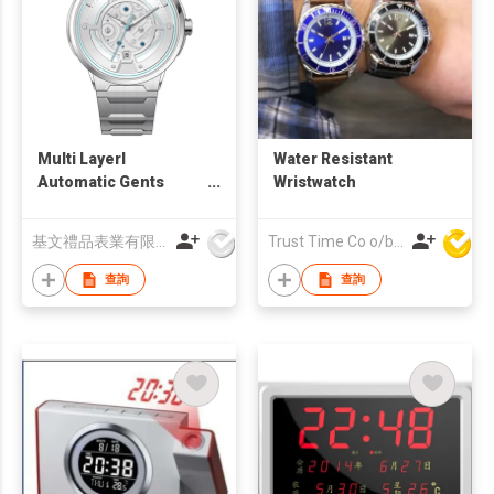
Multi Layerl
Water Resistant
Automatic Gents
Wristwatch
Watch G10075
基文禮品表業有限公司
Trust Time Co o/b Lead Shine Limited
查詢
查詢