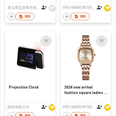
Quartz Wristwatch
基文禮品表業有限公司
PRO-MARK INTERNATIONAL
查詢
查詢
Projection Clock
2024 new arrival
fashion square ladies
watch stainless steel
band quartz watch for
顯和有限公司
PRO-MARK INTERNATIONAL
women
查詢
查詢