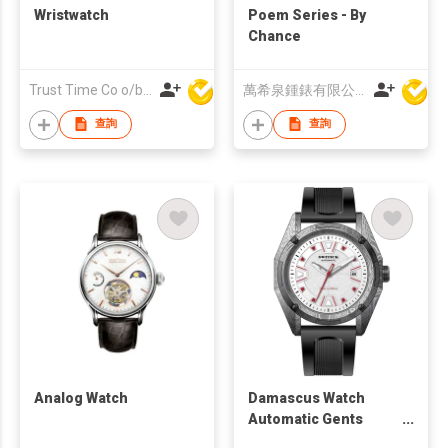
Wristwatch
Poem Series - By
Chance
Trust Time Co o/b Lead Shine Limited
萬希泉鍾錶有限公司
查詢
查詢
Analog Watch
Damascus Watch
Automatic Gents
watch G10105