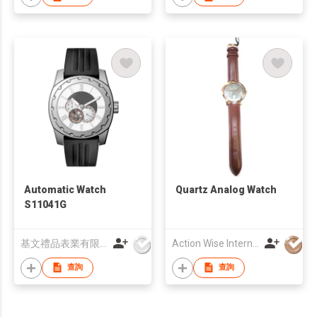
Automatic Watch
Quartz Analog Watch
S11041G
基文禮品表業有限公司
Action Wise International Limited
查詢
查詢