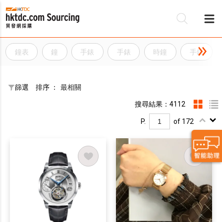
鐘表
鐘
手錶
手錶
時鐘
手錶
篩選
排序 ：
最相關
搜尋結果：4112
P.
of 172