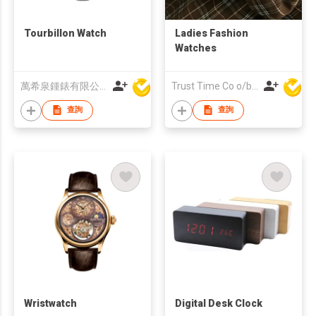
Tourbillon Watch
Ladies Fashion
Watches
萬希泉鍾錶有限公司
Trust Time Co o/b Lead Shine Limited
查詢
查詢
Wristwatch
Digital Desk Clock