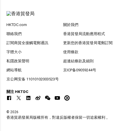
HKTDC.com
關於我們
聯絡我們
香港貿發局流動應用程式
訂閱商貿全接觸電郵通訊
更新您的香港貿發局電郵訂閱
字體大小
使用條款
私隱政策聲明
超連結條款及細則
網站導航
京ICP备09059244号
京公网安备 11010102003523号
關注 HKTDC
© 2026
香港貿易發展局版權所有，對違反版權者保留一切追索權利 。