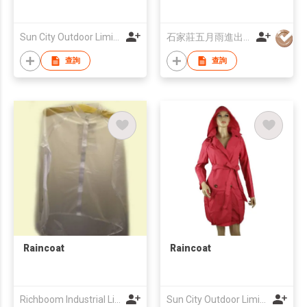
Sun City Outdoor Limited
石家莊五月雨進出口有限公司
查詢
查詢
Raincoat
Raincoat
Richboom Industrial Limited
Sun City Outdoor Limited