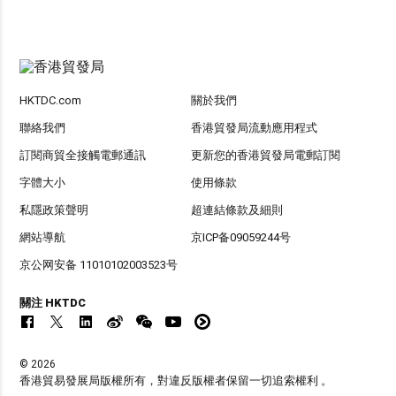
HKTDC.com
關於我們
聯絡我們
香港貿發局流動應用程式
訂閱商貿全接觸電郵通訊
更新您的香港貿發局電郵訂閱
字體大小
使用條款
私隱政策聲明
超連結條款及細則
網站導航
京ICP备09059244号
京公网安备 11010102003523号
關注 HKTDC
© 2026
香港貿易發展局版權所有，對違反版權者保留一切追索權利 。