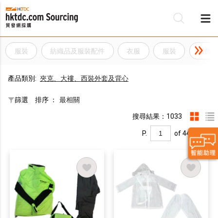
服裝
紡織品及服裝配件
衣服
服裝
服飾
產品類別:
夾克、大褸、西裝外套及背心
篩選
排序 ：
最相關
搜尋結果：1033
P.
of 44