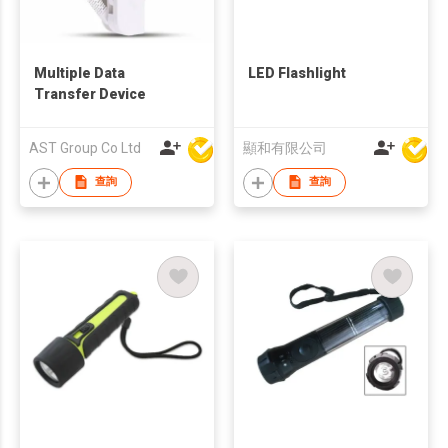
Multiple Data
LED Flashlight
Transfer Device
AST Group Co Ltd
顯和有限公司
查詢
查詢