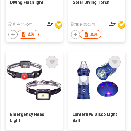
Diving Flashlight
Solar Diving Torch
顯和有限公司
顯和有限公司
查詢
查詢
Emergency Head
Lantern w/ Disco Light
Light
Ball