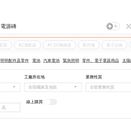
AI
適配器
AC適配器
AC DC轉換器
配件塊
電子設備
照明配件及零件
電池
汽車電池
緊急照​​明
零件、電子電器用品
太陽
工廠所在地
業務性質
全部國家及地區
全部業務性質
線上購買