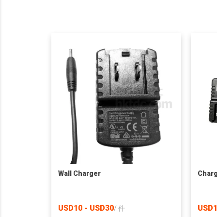
Wall Charger
Char
USD10 - USD30
USD1
/
件