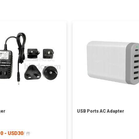
ger
USB Ports AC Adapter
0 - USD30
/
件