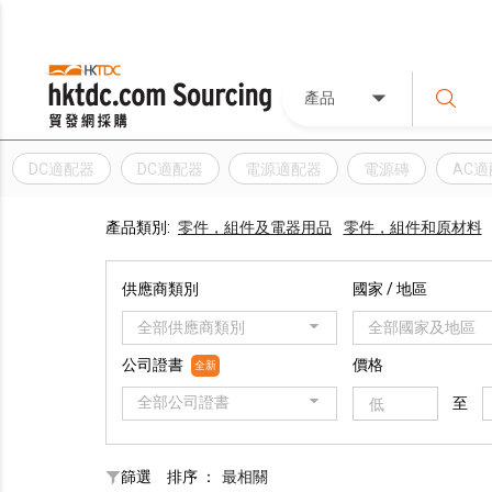
產品
DC適配器
DC適配器
電源適配器
電源磚
AC
產品類別:
零件，組件及電器用品
零件，組件和原材料
供應商類別
國家 / 地區
全部供應商類別
全部國家及地區
公司證書
價格
全新
全部公司證書
至
篩選
排序 ：
最相關