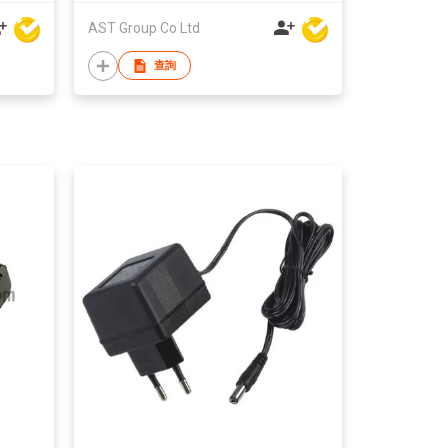
AST Group Co Ltd
查詢