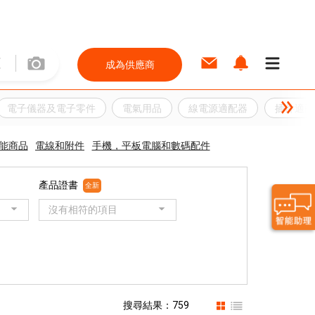
成為供應商
電子儀器及電子零件
電氣用品
線電源適配器
插件適配
能商品
電線和附件
手機，平板電腦和數碼配件
產品證書
全新
沒有相符的項目
搜尋結果：759