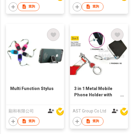
查詢
查詢
Multi Function Stylus
3 in 1 Metal Mobile
Phone Holder with
Bottle Opener and
Keychain
顯和有限公司
AST Group Co Ltd
查詢
查詢