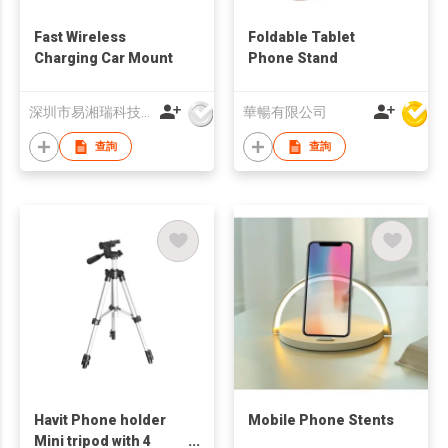
Fast Wireless
Foldable Tablet
Charging Car Mount
Phone Stand
深圳市易湘瑞科技有限公司
華暢有限公司
查詢
查詢
Havit Phone holder
Mobile Phone Stents
Mini tripod with 4