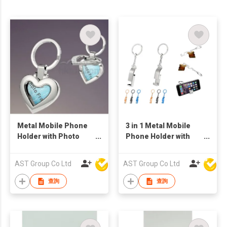
Metal Mobile Phone
3 in 1 Metal Mobile
Holder with Photo
Phone Holder with
Frame
Bottle Opener and
Keychain
AST Group Co Ltd
AST Group Co Ltd
查詢
查詢