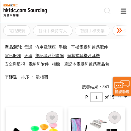
電話安裝
智能手機持有人
智能手機支架
手機架
產品類別:
電話
汽車電話座
手機，平板電腦和數碼配件
電訊服務
天線
筆記簿及記事簿
頭戴式耳機及耳機
安全與監視
電線和附件
相機，筆記本電腦和數碼產品包
篩選
排序 ：
最相關
搜尋結果：341
P.
of 15