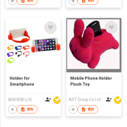
查詢
查詢
Holder for
Mobile Phone Holder
Smartphone
Plush Toy
顯和有限公司
AST Group Co Ltd
查詢
查詢