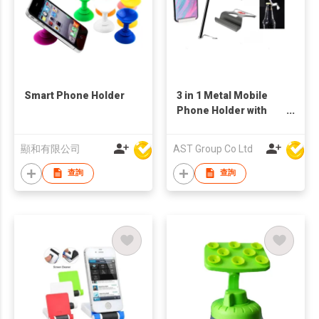
Smart Phone Holder
3 in 1 Metal Mobile
Phone Holder with
Bottle Opener, phone
and Pen Holder
顯和有限公司
AST Group Co Ltd
查詢
查詢