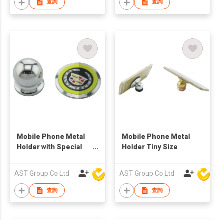
查詢
查詢
Mobile Phone Metal
Mobile Phone Metal
Holder with Special
Holder Tiny Size
Logo
AST Group Co Ltd
AST Group Co Ltd
查詢
查詢