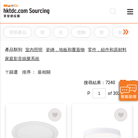
照明產品
燈
光
燈飾
燈
面板燈
產品類別:
室內照明
瓷磚，地板和覆蓋物
零件，組件和原材料
家庭影音娛樂系統
篩選
排序 ：
最相關
搜尋結果：7240
P.
of 302