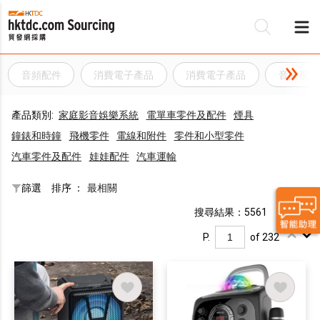
音頻配件
消費電子產品
消費電子產品
音頻視頻
產品類別:
家庭影音娛樂系統
電單車零件及配件
煙具
鐘錶和時鐘
飛機零件
電線和附件
零件和小型零件
汽車零件及配件
娃娃配件
汽車運輸
篩選
排序 ：
最相關
搜尋結果：5561
P.
of 232