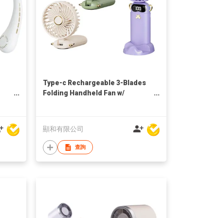
Type-c Rechargeable 3-Blades
Folding Handheld Fan w/
Detachable Phone Stand
顯和有限公司
查詢