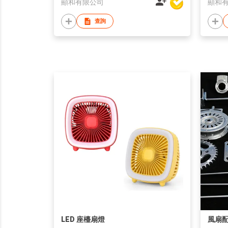
顯和有限公司
顯和
查詢
LED 座檯扇燈
風扇