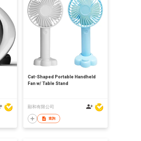
Cat-Shaped Portable Handheld
Fan w/ Table Stand
顯和有限公司
查詢