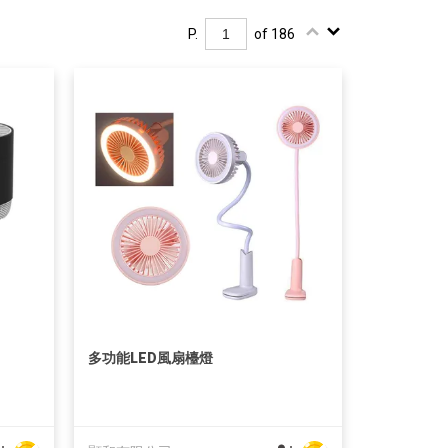
P.
of 186
多功能LED風扇檯燈