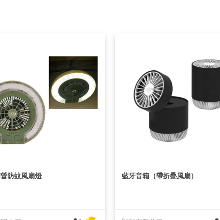
露營防蚊風扇燈
藍牙音箱（帶折疊風扇）