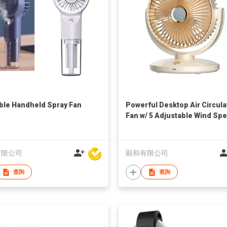
ble Handheld Spray Fan
Powerful Desktop Air Circula
Fan w/ 5 Adjustable Wind Sp
有限公司
顯和有限公司
查詢
查詢