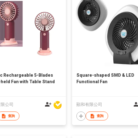
c Rechargeable 5-Blades
Square-shaped SMD & LED
held Fan with Table Stand
Functional Fan
有限公司
顯和有限公司
查詢
查詢