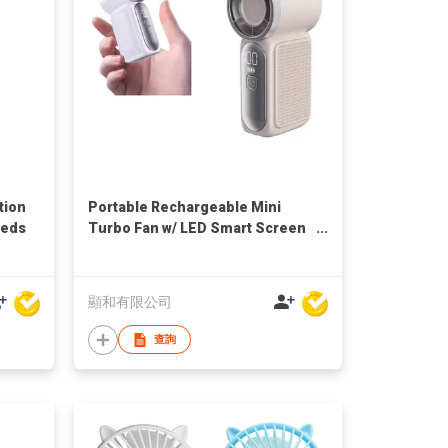
tion
Portable Rechargeable Mini
eeds
Turbo Fan w/ LED Smart Screen
Display
顯和有限公司
查詢