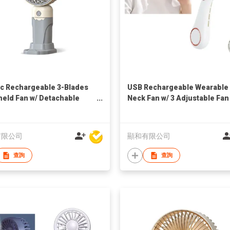
c Rechargeable 3-Blades
USB Rechargeable Wearable
eld Fan w/ Detachable
Neck Fan w/ 3 Adjustable Fan
op Stand
Speeds
有限公司
顯和有限公司
查詢
查詢