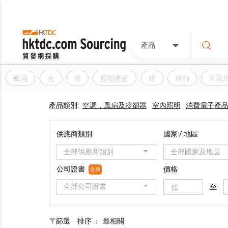
產品
風扇
光
燈
照明產品
燈
燈飾
天花
產品類別:
空調，風扇及冷卻器
室內照明
消費電子產
供應商類別
國家 / 地區
全部供應商類別
全部國家及地區
公司證書
價格
全新
全部公司證書
至
篩選
排序 ：
最相關