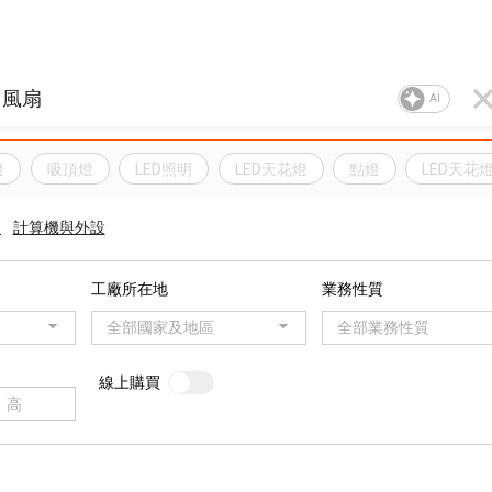
AI
燈
吸頂燈
LED照明
LED天花燈
點燈
LED天花
品
計算機與外設
工廠所在地
業務性質
全部國家及地區
全部業務性質
線上購買