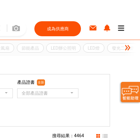
成為供應商
燈風扇
節能產品
LED辦公照明
LED燈
發光二極管
產品證書
全新
全部產品證書
搜尋結果：4464