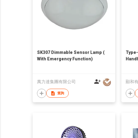
SK307 Dimmable Sensor Lamp (
Type-
With Emergency Function)
Handh
Deskt
萬力達集團有限公司
顯和
查詢