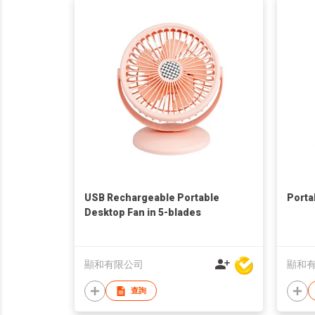
USB Rechargeable Portable
Porta
Desktop Fan in 5-blades
顯和有限公司
顯和
查詢