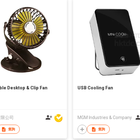
ble Desktop & Clip Fan
USB Cooling Fan
有限公司
MGM Industries & Company
查詢
查詢