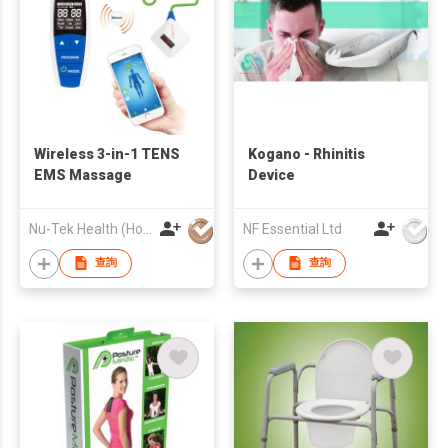
Wireless 3-in-1 TENS
Kogano - Rhinitis
EMS Massage
Device
Nu-Tek Health (Hong Kong) Limited
NF Essential Ltd
查詢
查詢