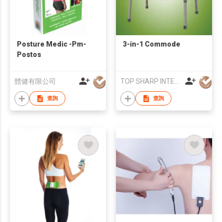
Posture Medic -Pm-
3-in-1 Commode
Postos
體健有限公司
TOP SHARP INTERNATIONAL ENTERPRISE LIMITED
查詢
查詢