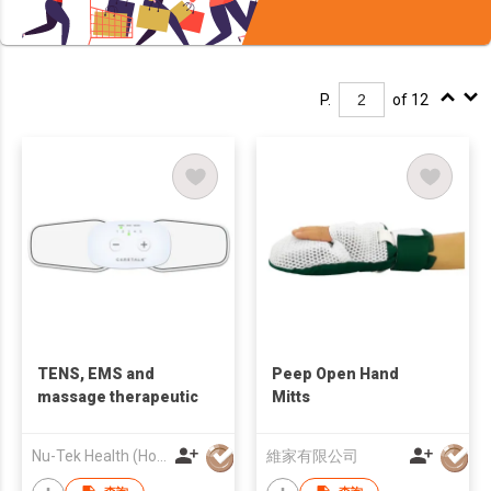
P.
of 12
TENS, EMS and
Peep Open Hand
massage therapeutic
Mitts
Nu-Tek Health (Hong Kong) Limited
維家有限公司