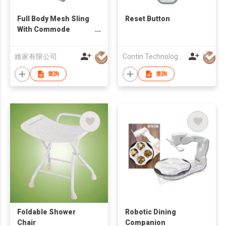
Full Body Mesh Sling
Reset Button
With Commode
Opening
維家有限公司
Contin Technology Ltd
查詢
查詢
Foldable Shower
Robotic Dining
Chair
Companion