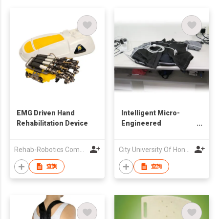
EMG Driven Hand
Intelligent Micro-
Rehabilitation Device
Engineered
Electrocardiography
Jacket
Rehab-Robotics Company Limited
City University Of Hong Kong
查詢
查詢