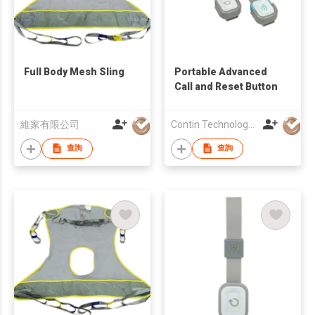
Full Body Mesh Sling
Portable Advanced
Call and Reset Button
維家有限公司
Contin Technology Ltd
查詢
查詢