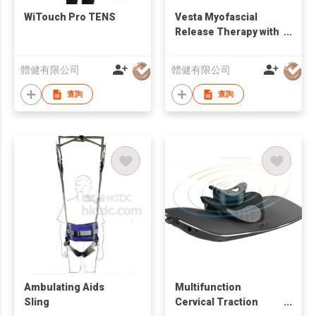
WiTouch Pro TENS
Vesta Myofascial
Release Therapy with
RET Diathermy
體健有限公司
體健有限公司
查詢
查詢
Ambulating Aids
Multifunction
Sling
Cervical Traction