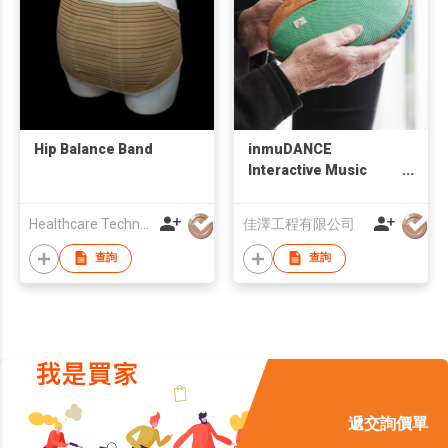
Hip Balance Band
inmuDANCE
Interactive Music
Tool
Healthcare Technology International Limited
佳澤工程有限公司
查詢
查詢
遞交詢價單