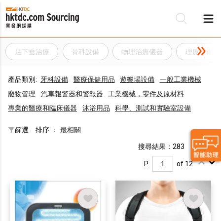
足下垂治療
骨科設備
物理治療儀器
理療設備
產品類別:
牙科設備
醫療保健用品
遊樂場設備
一般工業機械
廢物管理
汽車報警器和警報器
工業機械，零件及原材料
專業的醫療和臨床儀器
沐浴用品
科學、測試和實驗室設備
篩選
排序 ：
最相關
搜尋結果：283
P.
of 12