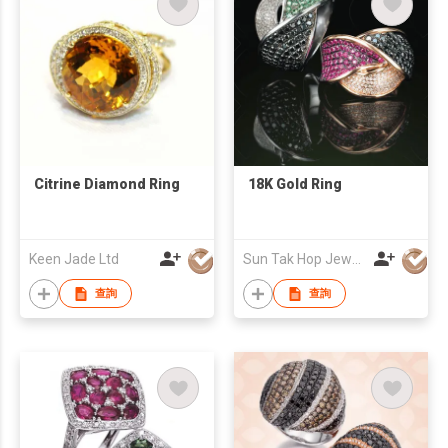
Citrine Diamond Ring
18K Gold Ring
Keen Jade Ltd
Sun Tak Hop Jewellery Fty Ltd
查詢
查詢