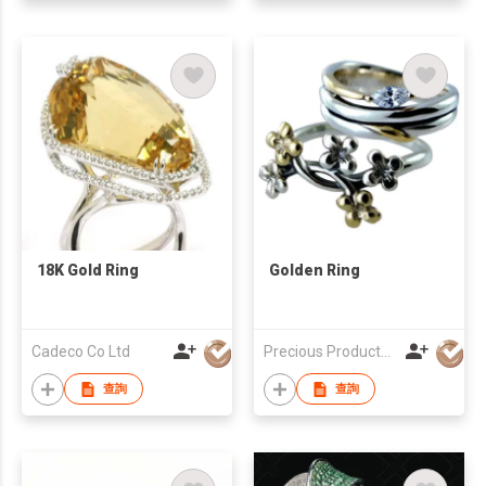
18K Gold Ring
Golden Ring
Cadeco Co Ltd
Precious Products Jewelry Co Ltd
查詢
查詢