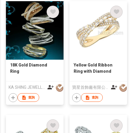
18K Gold Diamond
Yellow Gold Ribbon
Ring
Ring with Diamond
KA SHING JEWELLERY CO LTD
寶星首飾廠有限公司
查詢
查詢