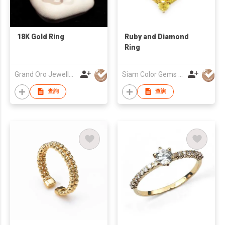
18K Gold Ring
Ruby and Diamond
Ring
Grand Oro Jewellery Company Limited
Siam Color Gems & Jewelry Ltd
查詢
查詢