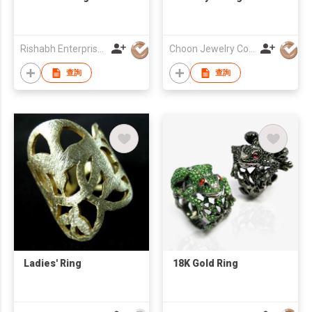
Rishabh Enterprises
Choon Jewelry Co Ltd
查詢
查詢
Ladies' Ring
18K Gold Ring