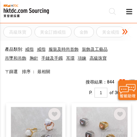
高級珠寶
黃金訂婚戒指
金飾
黃金戒指
產品類別:
戒指
戒指
服裝及時尚首飾
裝飾及工藝品
吊墜和吊飾
胸針
手鏈及手鐲
耳環
項鍊
高級珠寶
篩選
排序 ：
最相關
搜尋結果：844
P.
of 36