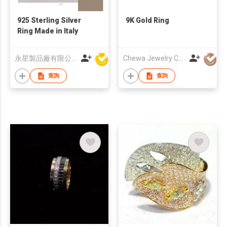
925 Sterling Silver
9K Gold Ring
Ring Made in Italy
永星製品廠有限公司
Chewa Jewelry Co Ltd
查詢
查詢