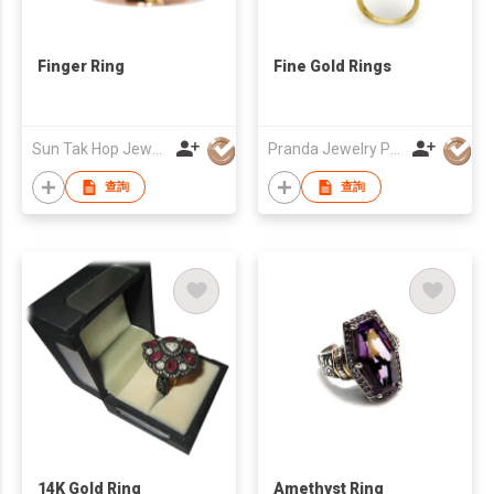
Finger Ring
Fine Gold Rings
Sun Tak Hop Jewellery Fty Ltd
Pranda Jewelry Public Co., Ltd.
查詢
查詢
14K Gold Ring
Amethyst Ring