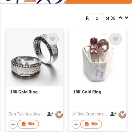
P.
of 36
18K Gold Ring
18K-Gold Ring
Sun Tak Hop Jewellery Fty Ltd
Unifine Creations Co Ltd
查詢
查詢