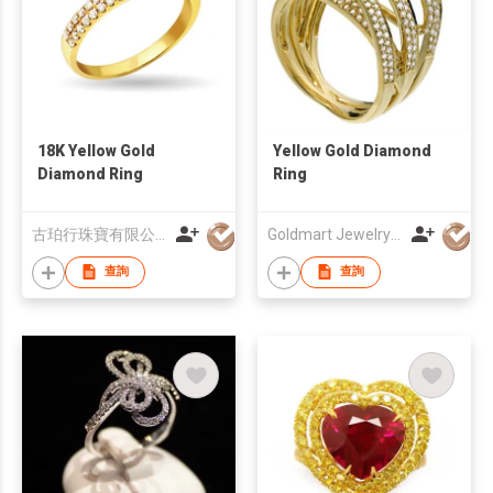
18K Yellow Gold
Yellow Gold Diamond
Diamond Ring
Ring
古珀行珠寶有限公司
Goldmart Jewelry Ltd
查詢
查詢