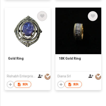
Gold Ring
18K Gold Ring
Rishabh Enterprises
Diana Srl
查詢
查詢