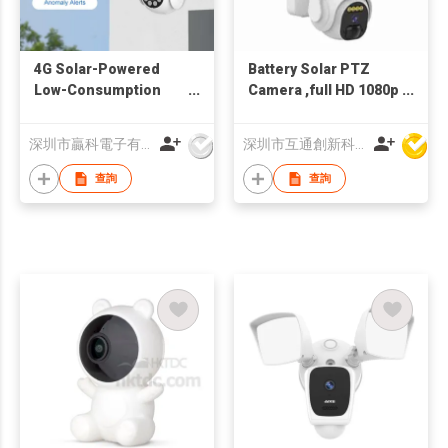
4G Solar-Powered
Battery Solar PTZ
Low-Consumption
Camera ,full HD 1080p
AOV Quad-Lens PTZ
live view and video
Camera with 7+ Days
recording,2.4G wifi
深圳市贏科電子有限公司
深圳市互通創新科技有限公司
Standby & AI Human
connection, two-way
Tracking
audio,IR night
查詢
查詢
vision(spotlight for
color night
vision),Pan &Tilt
(350°，90°），
6600mAh
rechargeable
battery&3W solar
panel,easy
installation,PIR
motion
detection&alerts,Siren
alarm/Flash
alarm,IP65