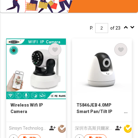
P.
of 23
Wireless Wifi IP
T5846JEB 4.0MP
Camera
Smart Pan/Tilt IP
Camera
Sinsyn Technology (Hk) Co., Limited
深圳市高斯貝爾家居智能電子有限公司