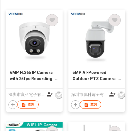
6MP H.265 IP Camera
5MP AI-Powered
with 25fps Recording
Outdoor PTZ Camera
& Dual Stream
with Auto-Tracking,
Technology
20x Zoom & IP66
深圳市贏科電子有限公司
深圳市贏科電子有限公司
Weatherproof Design
查詢
查詢