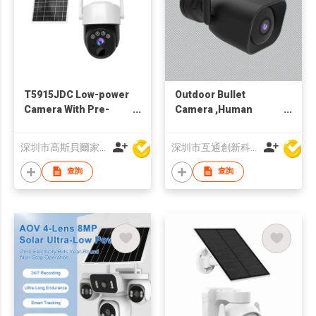
T5915JDC Low-power
Outdoor Bullet
Camera With Pre-
Camera ,Human
recor
Motion / Sound
detection • 3mp
深圳市高斯貝爾家居智能電子有限公司
深圳市互通創新科技有限公司
1296P live view • Wi-Fi
(2.4GHz) & BLE
查詢
查詢
connection (Dual
band optional) • Pan &
Tilt ( with motion
tracking ) • 100-
degree wide angle •
Two-way audio • IR
night vision • Light
flash alarm • Web RTC
• IP65 waterproof