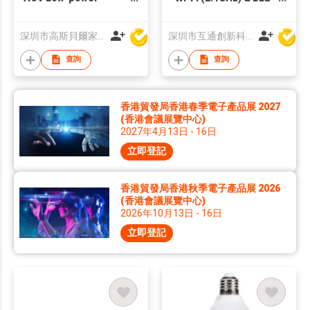
Camera
connection • Full HD
1080p live view (3MP
深圳市高斯貝爾家居智能電子有限公司
深圳市互通創新科技有限公司
optional) • Two-way
audio • Temperature
查詢
查詢
sensor & alerts •
Night lamp •
Motion/Sound
香港貿發局香港春季電子產品展 2027
detection • Crying
(香港會議展覽中心)
detection • Preset
2027年4月13日 - 16日
lullaby • Night vision •
立即登記
100-degree wide
angle • Rabbit • Dog
香港貿發局香港秋季電子產品展 2026
(香港會議展覽中心)
2026年10月13日 - 16日
立即登記