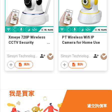
Xmeye 720P Wireless
PT Wireless Wifi IP
CCTV Security
Camera for Home Use
Camera
Sinsyn Technology (Hk) Co., Limited
Sinsyn Technology (Hk) Co., Limited
查詢
查詢
遞交詢價單