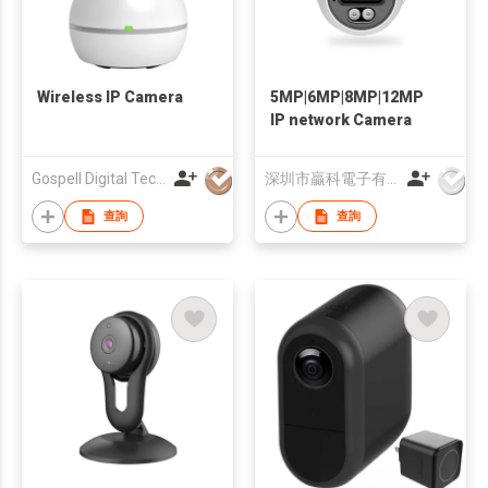
Wireless IP Camera
5MP|6MP|8MP|12MP
IP network Camera
Gospell Digital Technology Private Limited
深圳市贏科電子有限公司
查詢
查詢