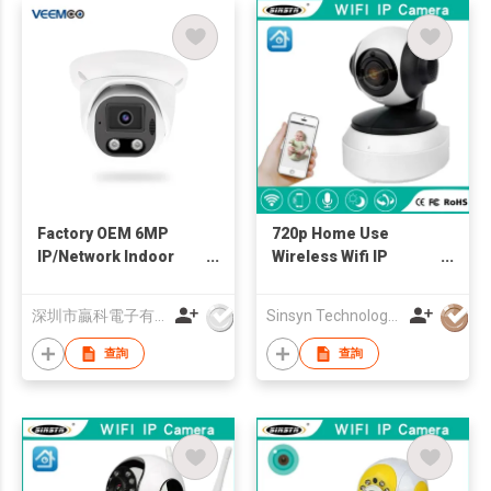
Factory OEM 6MP
720p Home Use
IP/Network Indoor
Wireless Wifi IP
IP65 Camera
Camera
深圳市贏科電子有限公司
Sinsyn Technology (Hk) Co., Limited
查詢
查詢