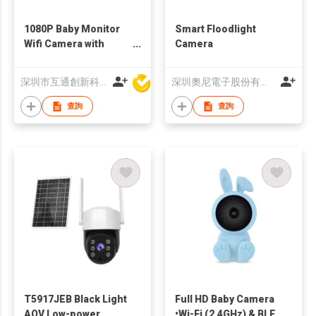
1080P Baby Monitor
Smart Floodlight
Wifi Camera with
Camera
Night Vision IP
Camera Tuya Smart
深圳市互通創新科技有限公司
深圳奧尼電子股份有限公司
Home
查詢
查詢
T5917JEB Black Light
Full HD Baby Camera
AOV Low-power
•Wi-Fi (2.4GHz) & BLE