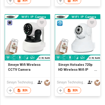
查詢
查詢
Xmeye Wifi Wireless
Sinsyn Hotsales 720p
CCTV Camera
HD Wireless Wifi IP
camera
Sinsyn Technology (Hk) Co., Limited
Sinsyn Technology (Hk) Co., Limited
查詢
查詢