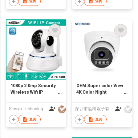
查詢
查詢
1080p 2.0mp Security
OEM Super color View
Wireless Wifi IP
4K Color Night
Camera
camere
Sinsyn Technology (Hk) Co., Limited
深圳市贏科電子有限公司
查詢
查詢