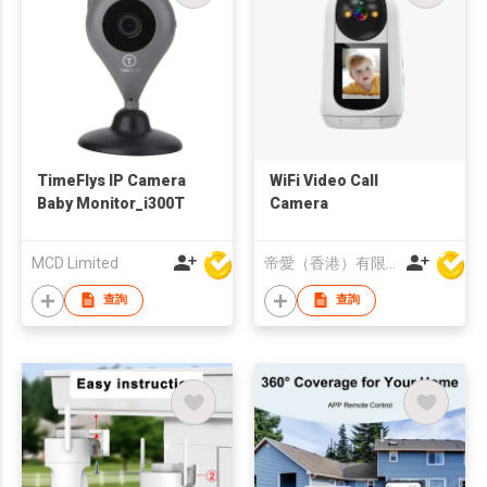
TimeFlys IP Camera
WiFi Video Call
Baby Monitor_i300T
Camera
MCD Limited
帝愛（香港）有限公司
查詢
查詢