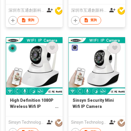
4MP 4G Camera
wifi camera baby
wireless
monitor
深圳市互通創新科技有限公司
深圳市互通創新科技有限公司
查詢
查詢
High Definition 1080P
Sinsyn Security Mini
Wireless Wifi IP
Wifi IP Camera
Camera
Sinsyn Technology (Hk) Co., Limited
Sinsyn Technology (Hk) Co., Limited