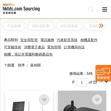
IP攝像機
網絡攝影機
網絡攝像機
攝像頭
產品類別:
安全與監視
電訊服務
汽車影音系統
相機及配件
可穿戴技術
消費電子產品
緊急照​​明
計算機與外設
相機，筆記本電腦和數碼產品包
篩選
排序 ：
最相關
搜尋結果：545
P.
of 23