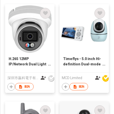
H.265 12MP
Timeflys - 5.0 inch Hi-
IP/Network Dual Light
definition Dual-mode
Red and Blue Alarm
Video Baby Monitor
Turret Camera
(S500F)
深圳市贏科電子有限公司
MCD Limited
查詢
查詢