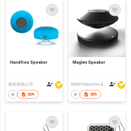
Handfree Speaker
Maglev Speaker
顯和有限公司
MGM Industries & Company
查詢
查詢