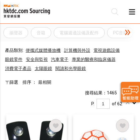
揚聲器
音箱
電腦週邊設備及配件
PC音箱
產品類別:
便攜式媒體播放機
計算機與外設
電視遊戲設備
眼鏡零件
安全與監視
汽車電子
專業的醫療和臨床儀器
消費電子產品
太陽眼鏡
閱讀和光學眼鏡
篩選
排序 ：
最相關
搜尋結果：1465
P.
of 62