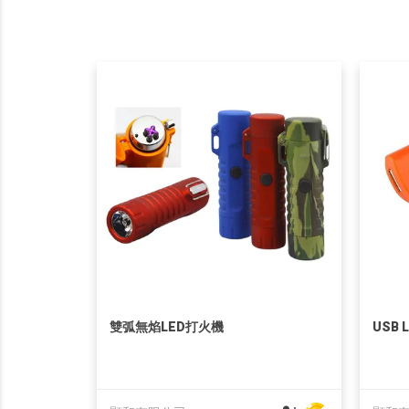
雙弧無焰LED打火機
USB L