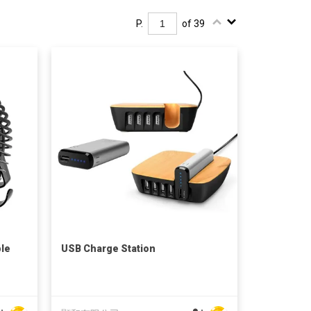
P.
of 39
le
USB Charge Station