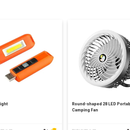
ight
Round-shaped 28 LED Portab
Camping Fan