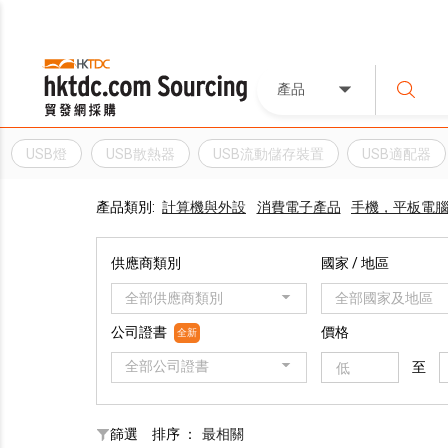
產品
USB燈
USB散熱器
USB流動儲存裝置
USB適配器
產品類別:
計算機與外設
消費電子產品
手機，平板電
供應商類別
國家 / 地區
全部供應商類別
全部國家及地區
公司證書
價格
全新
全部公司證書
至
篩選
排序 ：
最相關