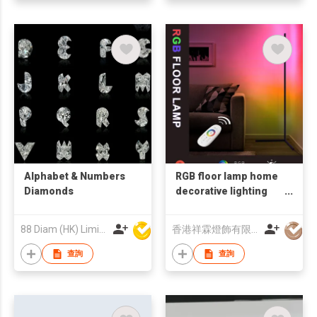
Alphabet & Numbers
RGB floor lamp home
Diamonds
decorative lighting
with remote control
led corner light
88 Diam (HK) Limited
香港祥霖燈飾有限公司
查詢
查詢