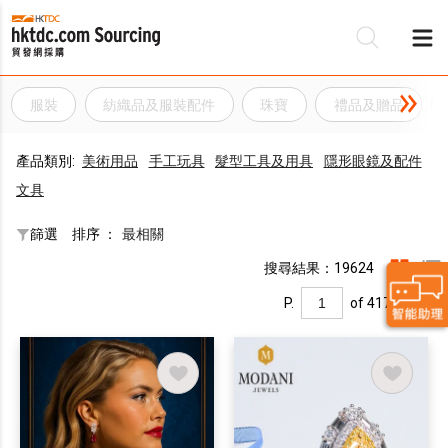
服裝
紡織品及服裝配件
珠寶
禮品及贈品
產品類別:
美術用品
手工玩具
髮型工具及用具
隱形眼鏡及配件
文具
篩選
排序 ：
最相關
搜尋結果：19624
P.
of 417