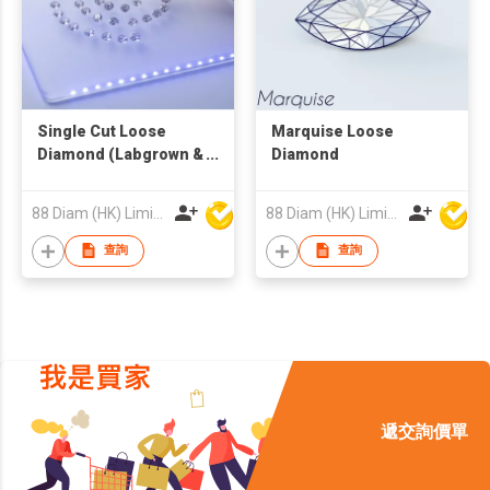
Single Cut Loose
Marquise Loose
Diamond (Labgrown &
Diamond
Natural)
88 Diam (HK) Limited
88 Diam (HK) Limited
查詢
查詢
遞交詢價單