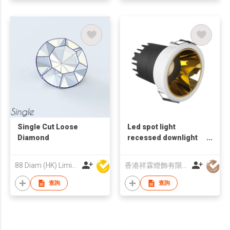
Single Cut Loose
Led spot light
Diamond
recessed downlight
trimless IP44
88 Diam (HK) Limited
香港祥霖燈飾有限公司
查詢
查詢