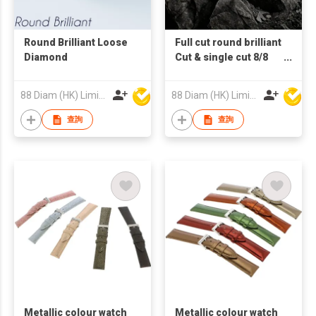
Round Brilliant Loose
Full cut round brilliant
Diamond
Cut & single cut 8/8
Lab Grown Loose
Diamond
88 Diam (HK) Limited
88 Diam (HK) Limited
查詢
查詢
Metallic colour watch
Metallic colour watch