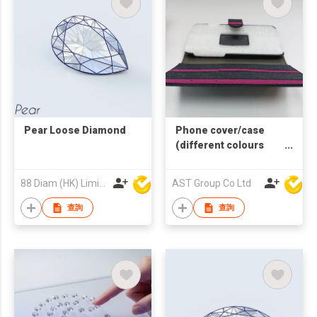
Pear Loose Diamond
Phone cover/case
(different colours
and sizes available)
88 Diam (HK) Limited
AST Group Co Ltd
查詢
查詢