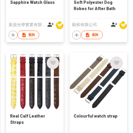
Sapphire Watch Glass
Soft Polyester Dog
Robes for After Bath
新源光學實業有限公司
顯和有限公司
查詢
查詢
Real Calf Leather
Colourful watch strap
Straps