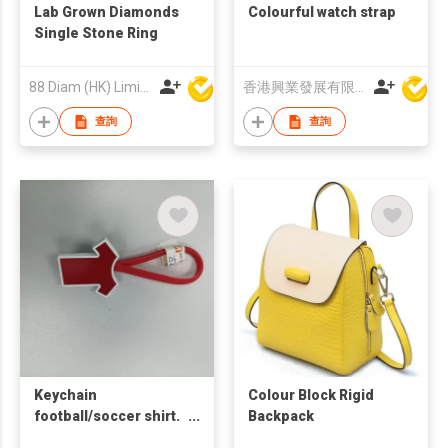
Lab Grown Diamonds
Colourful watch strap
Single Stone Ring
88 Diam (HK) Limited
香港興業發展有限公司
查詢
查詢
Keychain
Colour Block Rigid
football/soccer shirt.
Backpack
(all colours available)