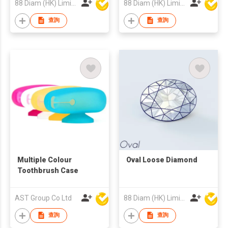
88 Diam (HK) Limited
88 Diam (HK) Limited
查詢
查詢
Multiple Colour
Oval Loose Diamond
Toothbrush Case
AST Group Co Ltd
88 Diam (HK) Limited
查詢
查詢