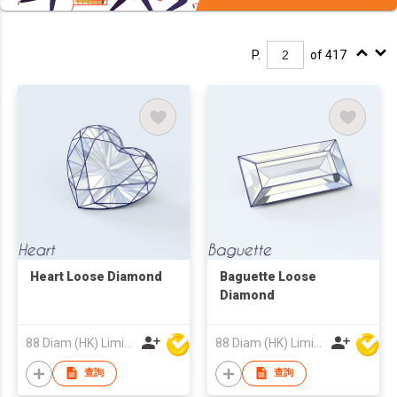
P.
of 417
Heart Loose Diamond
Baguette Loose
Diamond
88 Diam (HK) Limited
88 Diam (HK) Limited
查詢
查詢