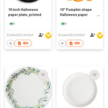
10 inch Halloween
10" Pumpkin shape
paper plate, printed
Halloween paper
plate, printed
Ecoworld Limited
Ecoworld Limited
查詢
查詢