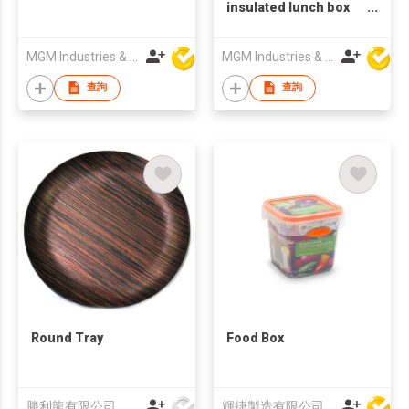
insulated lunch box
student
compartmental lunch
MGM Industries & Company
MGM Industries & Company
box
查詢
查詢
Round Tray
Food Box
勝利龍有限公司
輝捷製造有限公司