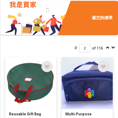
遞交詢價單
P.
of 116
Reusable Gift Bag
Multi‑Purpose