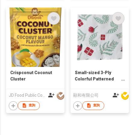
Crispconut Coconut
Small-sized 3-Ply
Cluster
Colorful Patterned
Paper Napkins
JD Food Public Company Limited
顯和有限公司
查詢
查詢