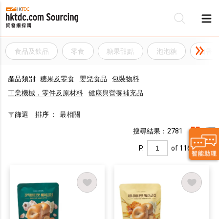
食品及飲品
零食
糖果甜點
泡泡糖
口香
產品類別:
糖果及零食
嬰兒食品
包裝物料
工業機械，零件及原材料
健康與營養補充品
篩選
排序 ：
最相關
搜尋結果：2781
P.
of 116