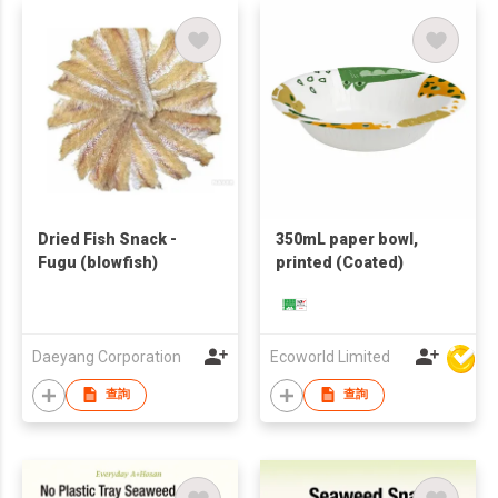
Dried Fish Snack -
350mL paper bowl,
Fugu (blowfish)
printed (Coated)
Daeyang Corporation
Ecoworld Limited
查詢
查詢