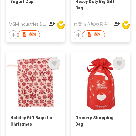
Yogurt Cup
Heavy Duty Big Gift
Bag
MGM Industries & Company
東莞市立城模具有限公司
查詢
查詢
Holiday Gift Bags for
Grocery Shopping
Christmas
Bag