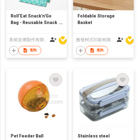
Roll’Eat Snack'n'Go
Foldable Storage
Bag - Reusable Snack
Basket
Bag, Recycleable
material
美裕宣傳製作有限公司
雅發柯式印刷有限公司
查詢
查詢
Pet Feeder Ball
Stainless steel