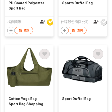
PU Coated Polyester
Sports Duffel Bag
Sport Bag
福偉國際
仕璋股份有限公司
查詢
查詢
Cotton Yoga Bag
Sport Duffel Bag
Sport Bag Shopping
Bag