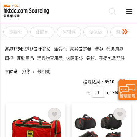
運動包
休閒包
休閒包
游泳袋
潛水袋
產品類別:
運動及休閒袋
旅行包
露營及野餐
背包
旅遊用品
田徑
運動用品
玩具體育用品
太陽眼鏡
袋類、手提包及配件
篩選
排序 ：
最相關
搜尋結果：8510
P.
of 355