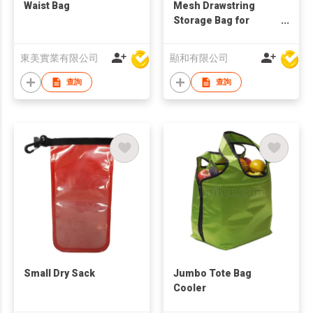
Waist Bag
Mesh Drawstring
Storage Bag for
Soccer Balls
東美實業有限公司
顯和有限公司
查詢
查詢
Small Dry Sack
Jumbo Tote Bag
Cooler