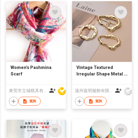
Women's Pashmina
Vintage Textured
Scarf
Irregular Shape Metal
Buckle, Clothing
Corner Tie Buckle,
東莞市立城模具有限公司
溫州嘉明服飾有限公司
Waist Belt Pin Buckle
Scarf Clasp for
查詢
查詢
Women Garment
Accessories