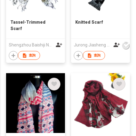
Tassel-Trimmed
Knitted Scarf
Scarf
Shengzhou Baishiji Necktie & Fashion Co., Ltd
Jurong Jiasheng Knitting & Clothing Company Limited
查詢
查詢