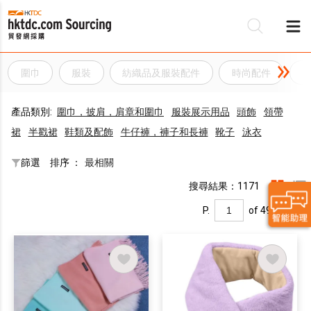
圍巾
服裝
紡織品及服裝配件
時尚配件
產品類別:
圍巾，披肩，肩章和圍巾
服裝展示用品
頭飾
領帶
裙
半戳裙
鞋類及配飾
牛仔褲，褲子和長褲
靴子
泳衣
篩選
排序 ：
最相關
搜尋結果：1171
P.
of 49