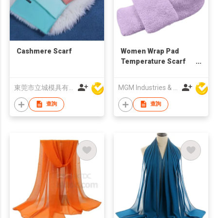
Cashmere Scarf
Women Wrap Pad
Temperature Scarf
For Men Heating
Warming Heated Neck
東莞市立城模具有限公司
MGM Industries & Company
Winter Scarves for
Women Cold Weather
查詢
查詢