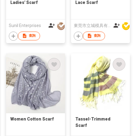
Ladies' Scarf
Lace Scarf
Sunil Enterprises
東莞市立城模具有限公司
查詢
查詢
Women Cotton Scarf
Tassel-Trimmed
Scarf