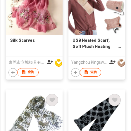
Silk Scarves
USB Heated Scarf,
Soft Plush Heating
Neck Warmer with
Adjustable
東莞市立城模具有限公司
Yangzhou Kingsway (Group) Corp.,Ltd
Temperature,
Portable Winter
查詢
查詢
Thermal Scarf for
Outdoor Indoor