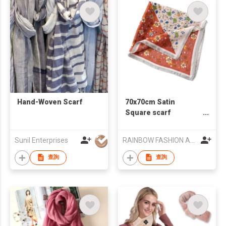
Hand-Woven Scarf
70x70cm Satin
Square scarf
Oversized Silk-Feel
Fashion Scarf for
Sunil Enterprises
RAINBOW FASHION ACCESSORIES CO., LTD
Women, Hair Wrap,
Headband, Bandana,
查詢
查詢
Neckwear