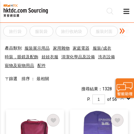
旅行袋
服裝袋
旅行收納袋
服裝封面
西
產品類別:
服裝展示用品
家用雜物
家庭電器
服裝/成衣
時裝，眼鏡及配飾
娃娃衣服
清潔化學品及設備
洗衣設備
寵物及寵物用品
配件
篩選
排序 ：
最相關
搜尋結果：1328
P.
of 56