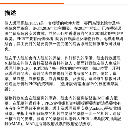
描述
個人護理系統(PICS)是一套獲獎的軟件方案，專門為護老院舍及特
殊院舍而編寫。IPc自2016年自主開發。在2017年推出。已在香港及
澳門多所院舍安裝實施。並於2018年香港政府的ICT2018比賽中獲得
銀獎。PICS主要有兩個模塊: 院舍行政護理及藥物行政。兩模組無縫
結合，其主要目的是要提供一套完備的院舍系統使醫療事故可以避
免。
院友于入院前會有入院前的評估。作好預先的準備。院舍行政護理
包括院友的個人資料及醫療資料的錄入，從而針對院友個人生成的
護理計劃(ICP)。ICP記錄了每一院友的維生指數，傷口位置，牙列
及護理時間表。這時間表自動提醒照顧者該做的工作。例如，食
藥、量血壓、血糖指數、血含氧指數、及脈搏。這些維生指數可以
通過藍牙傳到PICS的資料庫。（藍牙設備需通過IPc的技術團隊認
證）。
藥物行政包含在院藥房的庫存。院舍內的藥房按醫生(MO)處方配
藥。在配藥的過程中，PICS會根據其資料庫提醒藥劑師這些藥物有
沒有衝突而導致不良後果。護士及護理員用安卓(Android)平板電腦
派藥。平板上有相關院友的相片並要派的藥物一比一的相片，達致
三核五對的要求。派送了的藥物隨即場錄入PICS，成為院友用藥記
錄(eMAR)。MAR是香港政府及澳門政府必須要求。