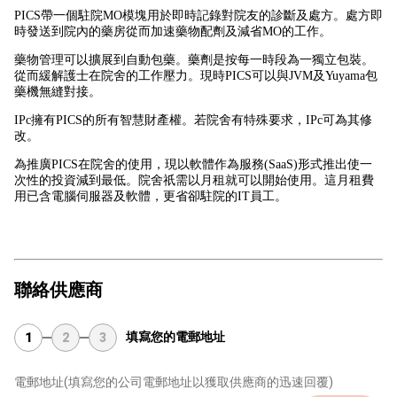
PICS帶一個駐院MO模塊用於即時記錄對院友的診斷及處方。處方即
時發送到院內的藥房從而加速藥物配劑及減省MO的工作。
藥物管理可以擴展到自動包藥。藥劑是按每一時段為一獨立包裝。
從而緩解護士在院舍的工作壓力。現時PICS可以與JVM及Yuyama包
藥機無縫對接。
IPc擁有PICS的所有智慧財產權。若院舍有特殊要求，IPc可為其修
改。
為推廣PICS在院舍的使用，現以軟體作為服務(SaaS)形式推出使一
次性的投資減到最低。院舍祇需以月租就可以開始使用。這月租費
用已含電腦伺服器及軟體，更省卻駐院的IT員工。
聯絡供應商
填寫您的電郵地址
1
2
3
電郵地址
(填寫您的公司電郵地址以獲取供應商的迅速回覆)