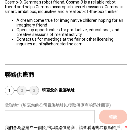
Cosmo-9, Gemma's robot friend. Cosmo-9 is a reliable robot
friend and helps Gemma accomplish secret missions. Gemma is
smart, ambitious, inquisitive and a real out-of-the-box thinker.
A dream come true for imaginative children hoping for an
imaginary friend
Opens up opportunities for productive, educational, and
creative sessions of mental activity
Contact us for meetings at the fair or other licensing
inquiries at info@characterline.com
聯絡供應商
填寫您的電郵地址
1
2
3
電郵地址
(填寫您的公司電郵地址以獲取供應商的迅速回覆)
確認
我們會為您建立一個帳戶以聯絡供應商，請查看電郵並啟動帳戶。