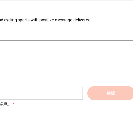
road cycling sports with positive message delivered!
確認
帳戶。