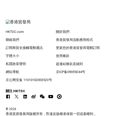
HKTDC.com
關於我們
聯絡我們
香港貿發局流動應用程式
訂閱商貿全接觸電郵通訊
更新您的香港貿發局電郵訂閱
字體大小
使用條款
私隱政策聲明
超連結條款及細則
網站導航
京ICP备09059244号
京公网安备 11010102003523号
關注 HKTDC
© 2026
香港貿易發展局版權所有，對違反版權者保留一切追索權利 。