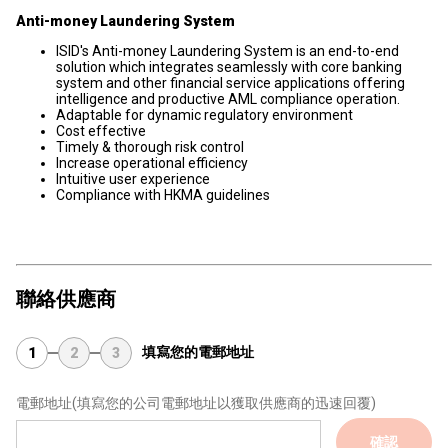
Anti-money Laundering System
ISID's Anti-money Laundering System is an end-to-end
solution which integrates seamlessly with core banking
system and other financial service applications offering
intelligence and productive AML compliance operation.
Adaptable for dynamic regulatory environment
Cost effective
Timely & thorough risk control
Increase operational efficiency
Intuitive user experience
Compliance with HKMA guidelines
聯絡供應商
填寫您的電郵地址
1
2
3
電郵地址
(填寫您的公司電郵地址以獲取供應商的迅速回覆)
確認