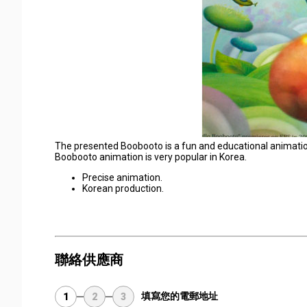
The presented Boobooto is a fun and educational animation 
Boobooto animation is very popular in Korea.
Precise animation.
Korean production.
聯絡供應商
填寫您的電郵地址
1
2
3