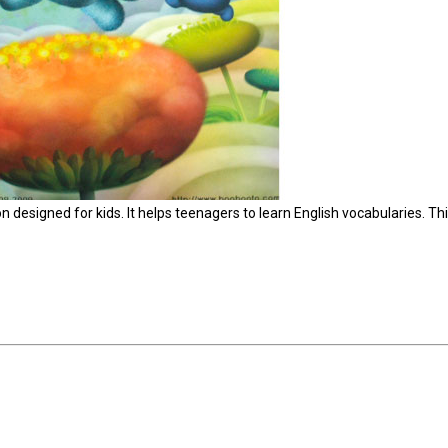
designed for kids. It helps teenagers to learn English vocabularies. Th