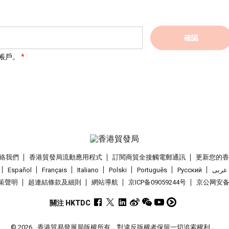
確認
帳戶。
絡我們
香港貿發局流動應用程式
訂閱商貿全接觸電郵通訊
更新您的
Español
Français
Italiano
Polski
Português
Pусский
عربى
策聲明
超連結條款及細則
網站導航
京ICP备09059244号
京公网安备 1
關注 HKTDC
© 2026
香港貿易發展局版權所有，對違反版權者保留一切追索權利 。