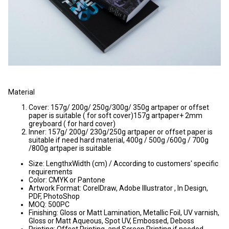
Material
Cover: 157g/ 200g/ 250g/300g/ 350g artpaper or offset
paper is suitable ( for soft cover)157g artpaper+ 2mm
greyboard ( for hard cover)
Inner: 157g/ 200g/ 230g/250g artpaper or offset paper is
suitable if need hard material, 400g / 500g /600g / 700g
/800g artpaper is suitable
Size: LengthxWidth (cm) / According to customers' specific
requirements
Color: CMYK or Pantone
Artwork Format: CorelDraw, Adobe Illustrator , In Design,
PDF, PhotoShop
MOQ: 500PC
Finishing: Gloss or Matt Lamination, Metallic Foil, UV varnish,
Gloss or Matt Aqueous, Spot UV, Embossed, Deboss