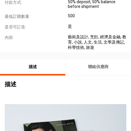
50% deposit, 50% balance
付款方式:
before shipment
500
最低訂購數量:
是
是否可訂造:
藝術及設計
, 烹飪
, 經濟及金融
, 教
內容:
育
, 小說
, 人文
, 生活
, 文學及傳記
,
科學技術
, 旅遊
描述
聯絡供應商
描述