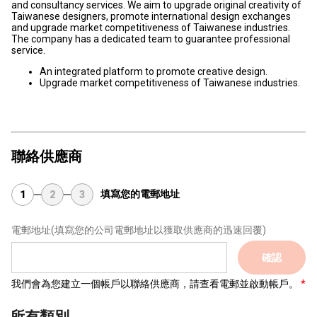
and consultancy services. We aim to upgrade original creativity of
Taiwanese designers, promote international design exchanges
and upgrade market competitiveness of Taiwanese industries.
The company has a dedicated team to guarantee professional
service.
An integrated platform to promote creative design.
Upgrade market competitiveness of Taiwanese industries.
聯絡供應商
填寫您的電郵地址
1
2
3
電郵地址
(填寫您的公司電郵地址以獲取供應商的迅速回覆)
確認
我們會為您建立一個帳戶以聯絡供應商，請查看電郵並啟動帳戶。