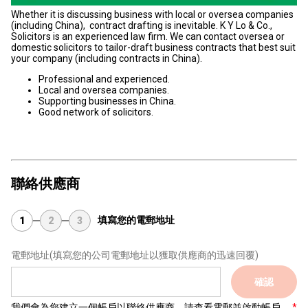
Whether it is discussing business with local or oversea companies
(including China), contract drafting is inevitable. K Y Lo & Co.,
Solicitors is an experienced law firm. We can contact oversea or
domestic solicitors to tailor-draft business contracts that best suit
your company (including contracts in China).
Professional and experienced.
Local and oversea companies.
Supporting businesses in China.
Good network of solicitors.
聯絡供應商
填寫您的電郵地址
1
2
3
電郵地址
(填寫您的公司電郵地址以獲取供應商的迅速回覆)
確認
我們會為您建立一個帳戶以聯絡供應商，請查看電郵並啟動帳戶。