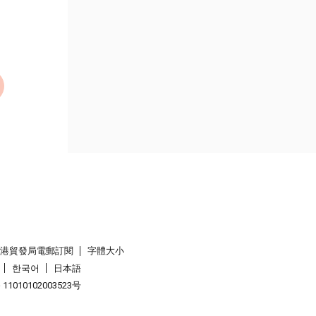
香港貿發局電郵訂閱
字體大小
한국어
日本語
1010102003523号