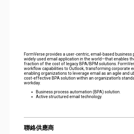
FormVerse provides a user-centric, email-based business
widely used email application in the world—that enables th
fraction of the cost of legacy BPA/BPM solutions. FormVe
workflow capabilities to Outlook, transforming corporate 
enabling organizations to leverage email as an agile and 
cost-effective BPA solution within an organization’s stan
workday.
Business process automation (BPA) solution.
Active structured email technology.
聯絡供應商