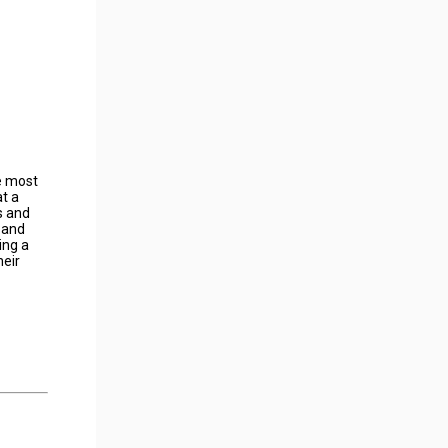
e most
at a
s and
 and
ing a
heir