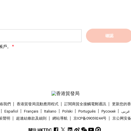
確認
帳戶。
絡我們
香港貿發局流動應用程式
訂閱商貿全接觸電郵通訊
更新您的
Español
Français
Italiano
Polski
Português
Pусский
عربى
策聲明
超連結條款及細則
網站導航
京ICP备09059244号
京公网安备 1
關注 HKTDC