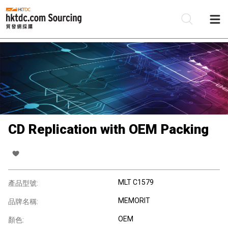
CD Replication with OEM Packing
MLT C1579
產品型號:
MEMORIT
品牌名稱:
OEM
顏色: