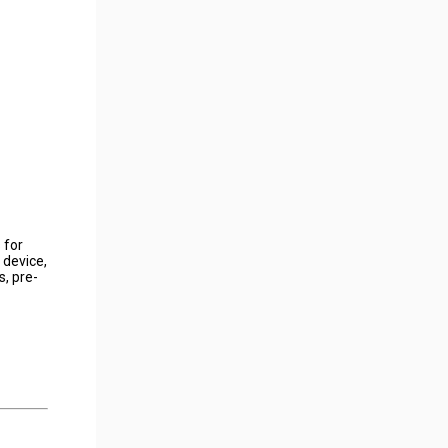
 for
 device,
s, pre-