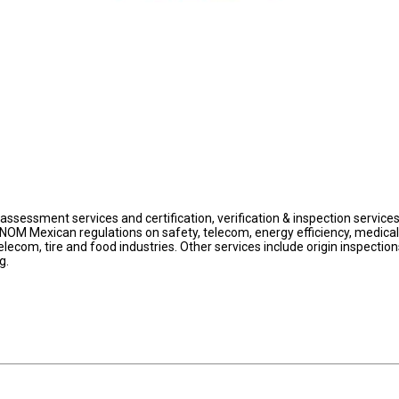
ssessment services and certification, verification & inspection services
OM Mexican regulations on safety, telecom, energy efficiency, medical
telecom, tire and food industries. Other services include origin inspection
g.