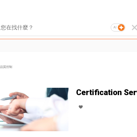
AI
品質控制
Certification Se