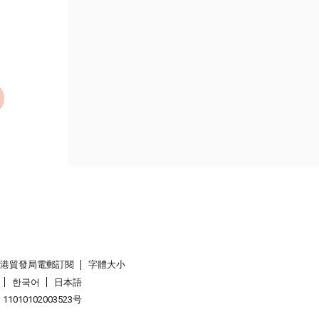
香港貿發局電郵訂閱
字體大小
한국어
日本語
1010102003523号