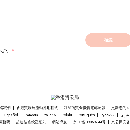
確認
帳戶。
絡我們
香港貿發局流動應用程式
訂閱商貿全接觸電郵通訊
更新您的
Español
Français
Italiano
Polski
Português
Pусский
عربى
策聲明
超連結條款及細則
網站導航
京ICP备09059244号
京公网安备 1