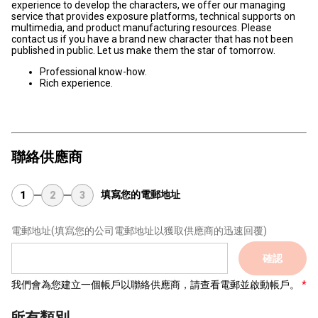
experience to develop the characters, we offer our managing
service that provides exposure platforms, technical supports on
multimedia, and product manufacturing resources. Please
contact us if you have a brand new character that has not been
published in public. Let us make them the star of tomorrow.
Professional know-how.
Rich experience.
聯絡供應商
填寫您的電郵地址
1
2
3
電郵地址
(填寫您的公司電郵地址以獲取供應商的迅速回覆)
確認
我們會為您建立一個帳戶以聯絡供應商，請查看電郵並啟動帳戶。