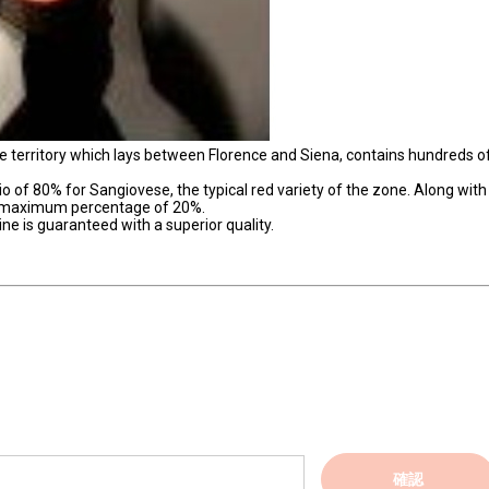
he territory which lays between Florence and Siena, contains hundreds of
o of 80% for Sangiovese, the typical red variety of the zone. Along with
 a maximum percentage of 20%.
ne is guaranteed with a superior quality.
確認