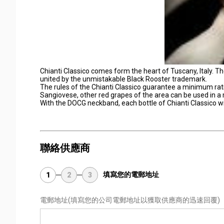
Chianti Classico comes form the heart of Tuscany, Italy. T
united by the unmistakable Black Rooster trademark.
The rules of the Chianti Classico guarantee a minimum rati
Sangiovese, other red grapes of the area can be used in
With the DOCG neckband, each bottle of Chianti Classico wi
聯絡供應商
填寫您的電郵地址
1
2
3
電郵地址
(填寫您的公司電郵地址以獲取供應商的迅速回覆)