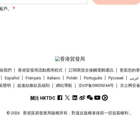
帳戶。
絡我們
香港貿發局流動應用程式
訂閱商貿全接觸電郵通訊
更新您的
Español
Français
Italiano
Polski
Português
Pусский
عربى
策聲明
超連結條款及細則
網站導航
京ICP备09059244号
京公网安备 1
關注 HKTDC
© 2026
香港貿易發展局版權所有，對違反版權者保留一切追索權利 。