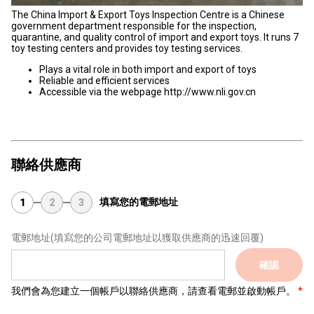
The China Import & Export Toys Inspection Centre is a Chinese
government department responsible for the inspection,
quarantine, and quality control of import and export toys. It runs 7
toy testing centers and provides toy testing services.
Plays a vital role in both import and export of toys
Reliable and efficient services
Accessible via the webpage http://www.nli.gov.cn
聯絡供應商
填寫您的電郵地址
1
2
3
電郵地址
(填寫您的公司電郵地址以獲取供應商的迅速回覆)
確認
我們會為您建立一個帳戶以聯絡供應商，請查看電郵並啟動帳戶。