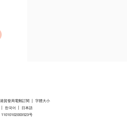
香港貿發局電郵訂閱
字體大小
한국어
日本語
1010102003523号