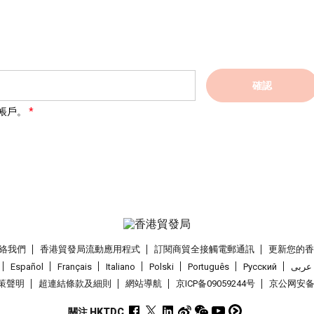
確認
帳戶。
絡我們
香港貿發局流動應用程式
訂閱商貿全接觸電郵通訊
更新您的
Español
Français
Italiano
Polski
Português
Pусский
عربى
策聲明
超連結條款及細則
網站導航
京ICP备09059244号
京公网安备 1
關注 HKTDC