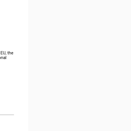
 EU, the
onal