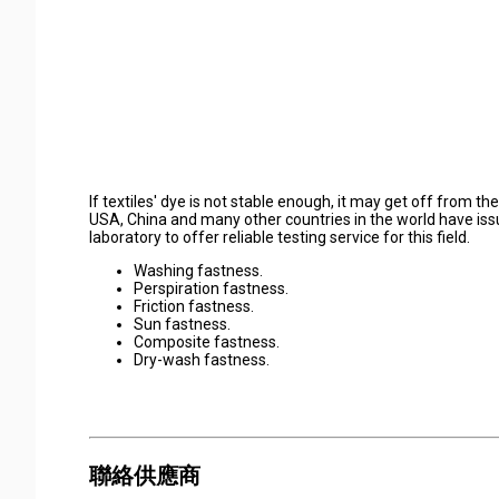
If textiles' dye is not stable enough, it may get off from 
USA, China and many other countries in the world have iss
laboratory to offer reliable testing service for this field.
Washing fastness.
Perspiration fastness.
Friction fastness.
Sun fastness.
Composite fastness.
Dry-wash fastness.
聯絡供應商