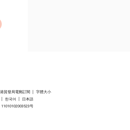
香港貿發局電郵訂閱
字體大小
한국어
日本語
1010102003523号