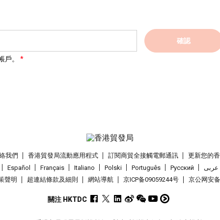
確認
帳戶。
絡我們
香港貿發局流動應用程式
訂閱商貿全接觸電郵通訊
更新您的
Español
Français
Italiano
Polski
Português
Pусский
عربى
策聲明
超連結條款及細則
網站導航
京ICP备09059244号
京公网安备 1
關注 HKTDC