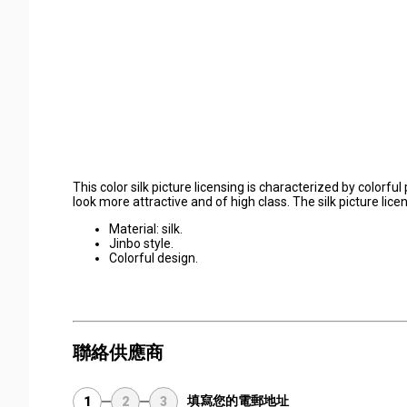
This color silk picture licensing is characterized by colorful
look more attractive and of high class. The silk picture licens
Material: silk.
Jinbo style.
Colorful design.
聯絡供應商
填寫您的電郵地址
1
2
3