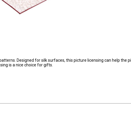
 patterns. Designed for silk surfaces, this picture licensing can help the p
ing is a nice choice for gifts.