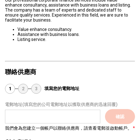
Our professional corporate finance services include value
enhance consultancy, assistance with business loans and listing.
The company has a team of experts and dedicated staff to
ensure quality services. Experienced in this field, we are sure to
facilitate your business.
Value enhance consultancy.
Assistance with business loans.
Listing service.
聯絡供應商
填寫您的電郵地址
1
2
3
電郵地址
(填寫您的公司電郵地址以獲取供應商的迅速回覆)
確認
我們會為您建立一個帳戶以聯絡供應商，請查看電郵並啟動帳戶。